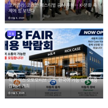
코카콜라, 코리안 페스티벌 공식 후원… K-문화 축
제에 힘 보탠다
8월 6, 2026
로컬
릭 케이스 오토모티브 그룹, 한국어 가능 인재 채용
잡페어 개최
8월 5, 2026