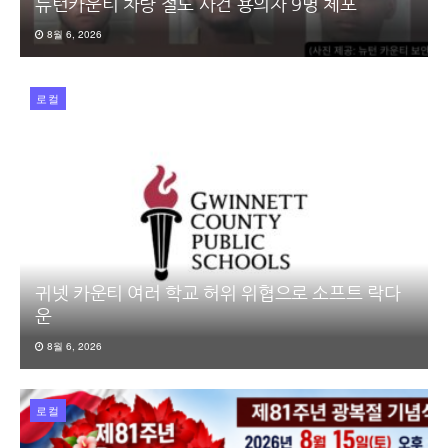
뉴턴카운티 차량 절도 사건 용의자 9명 체포
8월 6, 2026
로컬
귀넷 카운티 여러 학교 허위 위협으로 소프트 락다
운
8월 6, 2026
로컬