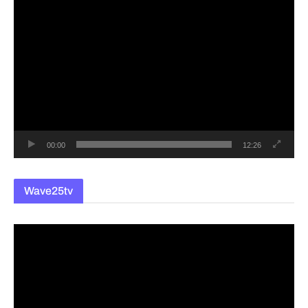
동
영
상
플
레
이
어
00:00
12:26
Wave25tv