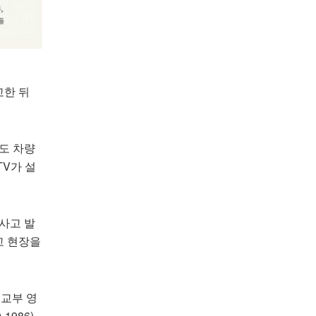
고한 뒤
품도 차량
TV가 설
사고 발
고 현장을
외교부 영
1986)