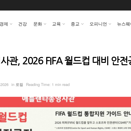
경제
건강
문화
교육
종교
오피니언
뉴스웨
관, 2026 FIFA 월드컵 대비 안
 2026
in
로컬
Reading Time: 1 min read