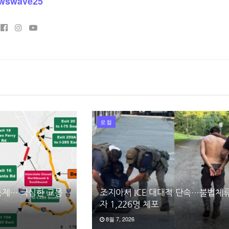
wswave25
로컬
 통제… 극심한 교통
조지아서 ICE 대대적 단속…불법체
자 1,226명 체포
8월 7, 2026