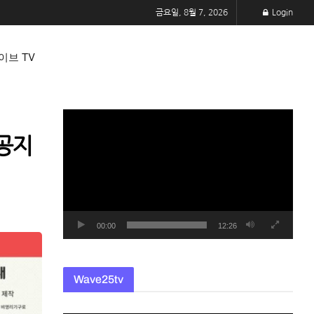
금요일, 8월 7, 2026
Login
이브 TV
동
영
전공지
상
플
레
이
어
00:00
12:26
Wave25tv