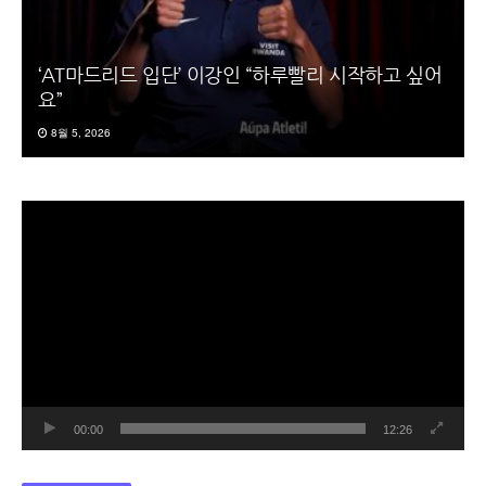
‘AT마드리드 입단’ 이강인 “하루빨리 시작하고 싶어
요”
8월 5, 2026
동
영
상
플
레
이
어
00:00
12:26