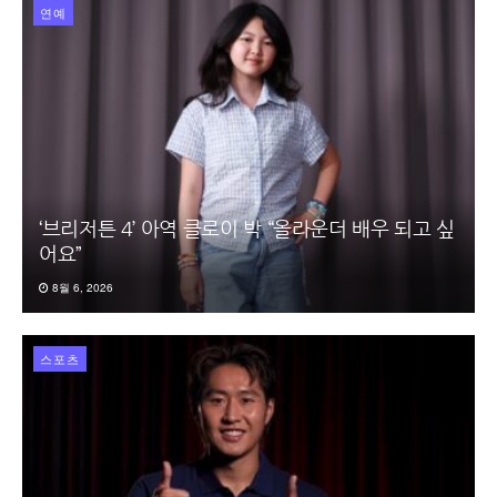
연예
‘브리저튼 4’ 아역 클로이 박 “올라운더 배우 되고 싶
어요”
8월 6, 2026
스포츠