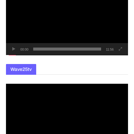
상
플
레
이
어
00:00
11:56
Wave25tv