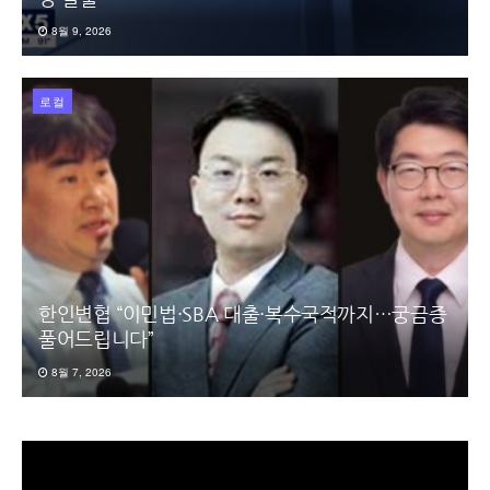
8월 9, 2026
로컬
한인변협 “이민법·SBA 대출·복수국적까지…궁금증
풀어드립니다”
8월 7, 2026
동
영