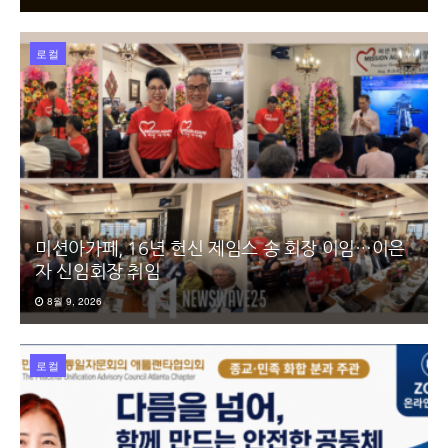
로컬
미션아가페, 16년 헌신 제임스 송 회장 이임…이은
자 신임회장 취임
8월 9, 2026
로컬