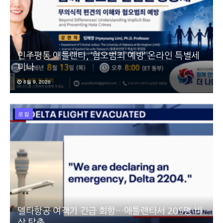
민주평통 애틀랜타, ‘혐오범죄 예방’ 온라인 특별세
미나
8월 9, 2026
로컬
델타항공 여객기 긴급 회항…애틀랜타서 205명 비
상 탈출