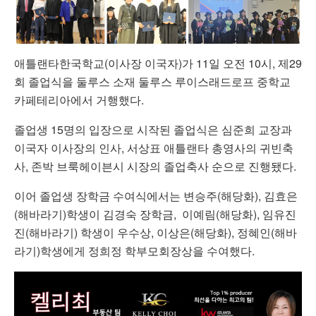
애틀랜타한국학교(이사장 이국자)가 11일 오전 10시, 제29
회 졸업식을 둘루스 소재 둘루스 루이스래드로프 중학교
카페테리아에서 거행했다.
졸업생 15명의 입장으로 시작된 졸업식은 심준희 교장과
이국자 이사장의 인사, 서상표 애틀랜타 총영사의 귀빈축
사, 존박 브룩헤이븐시 시장의 졸업축사 순으로 진행됐다.
이어 졸업생 장학금 수여식에서는 변승주(해당화), 김효은
(해바라기)학생이 김경숙 장학금, 이예림(해당화), 임유진
진(해바라기) 학생이 우수상, 이상은(해당화), 정혜인(해바
라기)학생에게 정희정 학부모회장상을 수여했다.