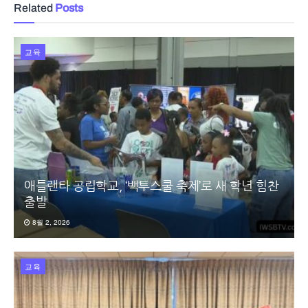
Related
Posts
교육
애틀랜타 공립학교, ‘백투스쿨 축제’로 새 학년 힘찬
출발
8월 2, 2026
교육