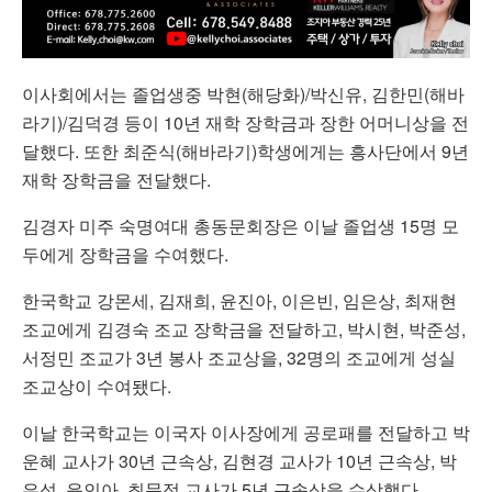
이사회에서는 졸업생중 박현(해당화)/박신유, 김한민(해바
라기)/김덕경 등이 10년 재학 장학금과 장한 어머니상을 전
달했다. 또한 최준식(해바라기)학생에게는 흥사단에서 9년
재학 장학금을 전달했다.
김경자 미주 숙명여대 총동문회장은 이날 졸업생 15명 모
두에게 장학금을 수여했다.
한국학교 강몬세, 김재희, 윤진아, 이은빈, 임은상, 최재현
조교에게 김경숙 조교 장학금을 전달하고, 박시현, 박준성,
서정민 조교가 3년 봉사 조교상을, 32명의 조교에게 성실
조교상이 수여됐다.
이날 한국학교는 이국자 이사장에게 공로패를 전달하고 박
운혜 교사가 30년 근속상, 김현경 교사가 10년 근속상, 박
은석, 윤인아, 최문정 교사가 5년 근속상을 수상했다.