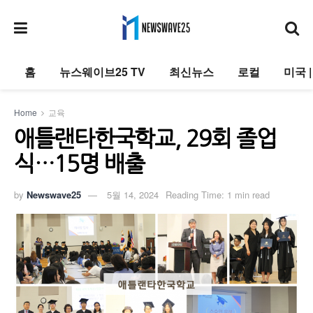
홈
뉴스웨이브25 TV
최신뉴스
로컬
미국 
Home
교육
애틀랜타한국학교, 29회 졸업
식…15명 배출
by
Newswave25
5월 14, 2024
Reading Time: 1 min read