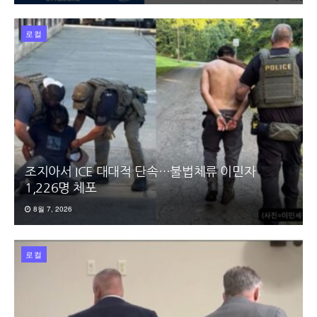
로컬
조지아서 ICE 대대적 단속…불법체류 이민자
1,226명 체포
8월 7, 2026
로컬