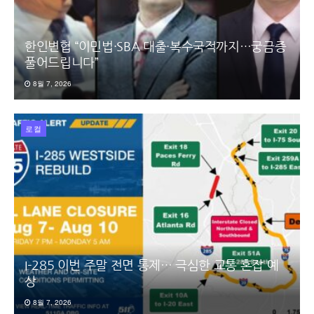
한인변협 “이민법·SBA 대출·복수국적까지…궁금증
풀어드립니다”
8월 7, 2026
로컬
I-285 이번 주말 전면 통제… 극심한 교통 혼잡 예
상
8월 7, 2026