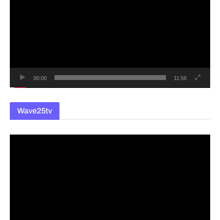
상
플
레
이
어
00:00
11:56
Wave25tv