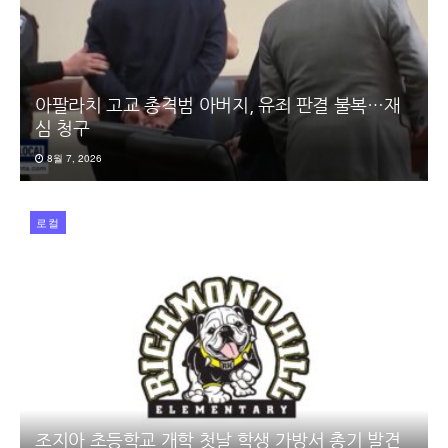
아팔라치 고교 총격범 아버지, 유죄 판결 불복…재
심 청구
8월 7, 2026
로컬
조지아 초등학교 개학 첫날 학생 가방서 총기 발견