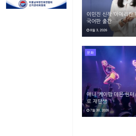
이민진 신작 ‘아메리칸 학
국어판 출간
8월 3, 2026
문화
애니 ‘케이팝 데몬 헌터
로 재탄생
7월 30, 2026