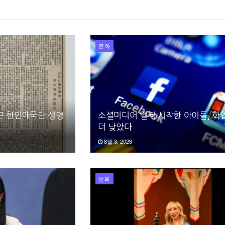
문화
끈 한인애국단 성명
소셜미디어 일찍 시작한 아이들, 학
더 낮았다
8월 3, 2026
문화