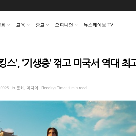
문화
교육
종교
오피니언
뉴스웨이브 TV
 킹스’, ‘기생충’ 꺾고 미국서 역대 최
 2025
in
문화
,
미디어
Reading Time: 1 min read