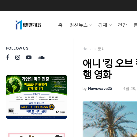
홈
최신뉴스
경제
건강
Home
문화
FOLLOW US
애니 ‘킹 오브
행 영화
by
Newswave25
4월 28,