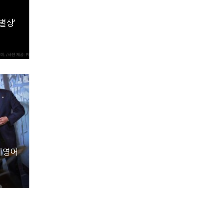
별상’
 비영어