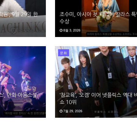
원’, 9월 29일 한
조수미, 아시아 첫 ‘마리아 칼라스 특
수상
8월 3, 2026
문화
스’, 만화·아동소설
‘참교육’, ‘오겜’ 이어 넷플릭스 역대
쇼 10위
7월 29, 2026