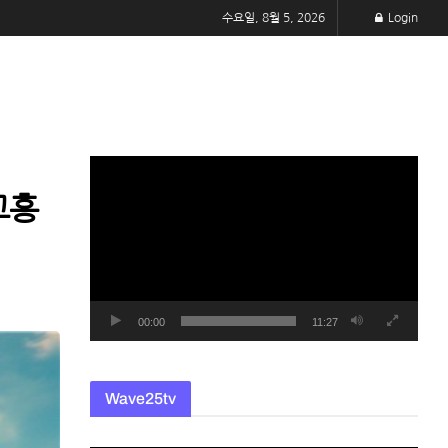
수요일, 8월 5, 2026
Login
동
영
고흥
상
플
레
이
어
00:00
11:27
Wave25tv