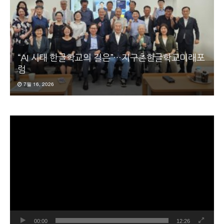
“AI 시대 한글학교의 길은”…지구촌한글학교미래포
럼
7월 16, 2026
동
영
상
플
레
이
어
00:00
12:26