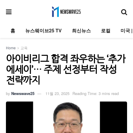
홈
뉴스웨이브25 TV
최신뉴스
로컬
미국 
Home
교육
아이비리그 합격 좌우하는 ‘추가
에세이’… 주제 선정부터 작성
전략까지
by
Newswave25
11월 23, 2025
Reading Time: 3 mins read