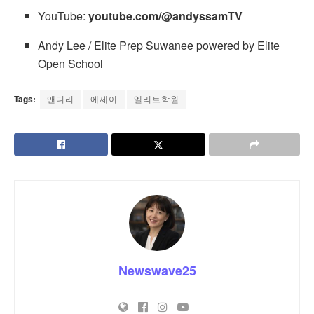
YouTube:
youtube.com/@andyssamTV
Andy Lee / Elite Prep Suwanee powered by Elite
Open School
Tags:
앤디리
에세이
엘리트학원
Newswave25