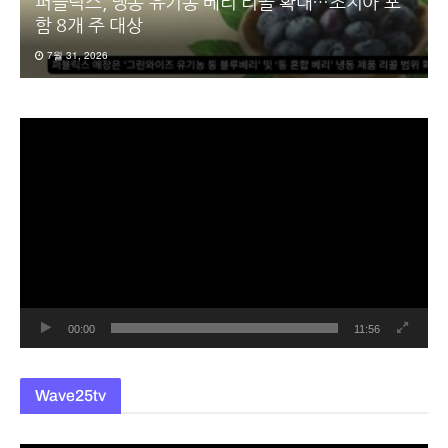
퍼블릭스, 냉동 유기농 베리 리콜 확대…조지아 포
함 8개 주 대상
7월 31, 2026
동
영
상
플
레
이
어
00:00
11:56
Wave25tv