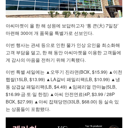
아씨마켓이 올 한 해 성원에 보답하고자 ‘통 큰(大) 7일장’
마련해 300여 개 품목을 특별가로 선보인다.
이번 행사는 관세 등으로 인한 물가 인상 요인을 최소화해
고객 부담을 덜고, 한 해 동안 아씨마켓을 이용한 고객들에
게 감사의 마음을 전하기 위해 기획됐다.
이번 특별 세일에는 ▲오뚜기 진라면(BOX, $15.99) ▲이천
햅쌀(15LB, $13.99) ▲LA갈비 패밀리팩(LB, $10.99) ▲냉
동 삼겹살 패밀리팩(LB, $4.49) ▲임페리얼 깐마늘(5LB,
$16.99·금·토·일 한정) ▲아씨 안전연료(4P, $3.99 / 28P
BOX, $27.99) ▲아씨 잡채당면(33LB, $68.00) 등 실속 있
는 상품들이 포함됐다.