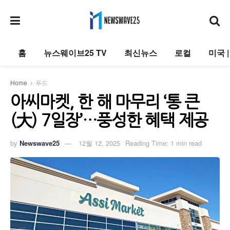
홈
뉴스웨이브25 TV
최신뉴스
로컬
미국 
Home
푸드
아씨마켓, 한 해 마무리 ‘통 큰
(大) 7일장’…풍성한 혜택 제공
by
Newswave25
12월 12, 2025
Reading Time: 1 min read