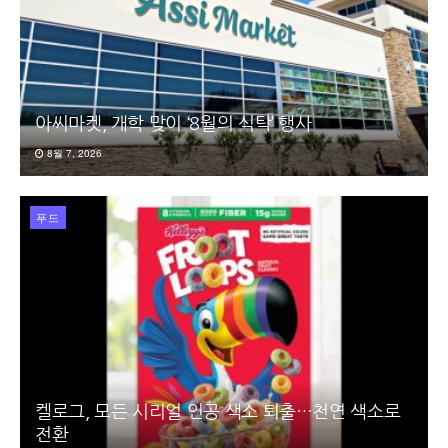
아씨마켓, 개학 맞이 ‘8월의 식탁’ 행사
8월 7, 2026
푸드
켈로그, 모든 시리얼 인공 색소 퇴출…천연 색소로
전환