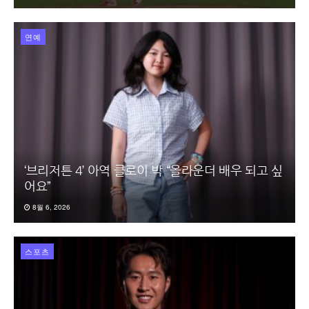
연예
‘브리저튼 4’ 아역 클로이 박 “올라운더 배우 되고 싶
어요”
8월 6, 2026
스포츠