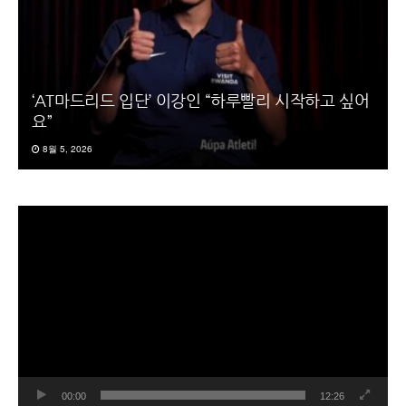
‘AT마드리드 입단’ 이강인 “하루빨리 시작하고 싶어
요”
8월 5, 2026
동
영
상
플
레
이
어
00:00
12:26