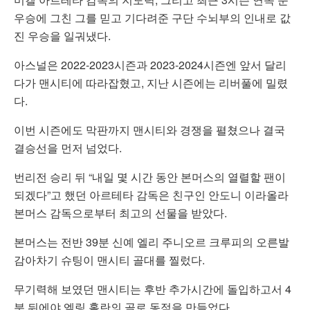
우승에 그친 그를 믿고 기다려준 구단 수뇌부의 인내로 값
진 우승을 일궈냈다.
아스널은 2022-2023시즌과 2023-2024시즌엔 앞서 달리
다가 맨시티에 따라잡혔고, 지난 시즌에는 리버풀에 밀렸
다.
이번 시즌에도 막판까지 맨시티와 경쟁을 펼쳤으나 결국
결승선을 먼저 넘었다.
번리전 승리 뒤 “내일 몇 시간 동안 본머스의 열렬할 팬이
되겠다”고 했던 아르테타 감독은 친구인 안도니 이라올라
본머스 감독으로부터 최고의 선물을 받았다.
본머스는 전반 39분 신예 엘리 주니오르 크루피의 오른발
감아차기 슈팅이 맨시티 골대를 찔렀다.
무기력해 보였던 맨시티는 후반 추가시간에 돌입하고서 4
분 뒤에야 엘링 홀란의 골로 동점을 만들었다.