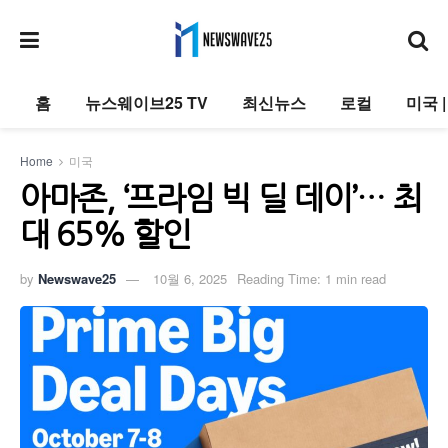
홈
뉴스웨이브25 TV
최신뉴스
로컬
미국 
Home
미국
아마존, ‘프라임 빅 딜 데이’… 최
대 65% 할인
by
Newswave25
10월 6, 2025
Reading Time: 1 min read