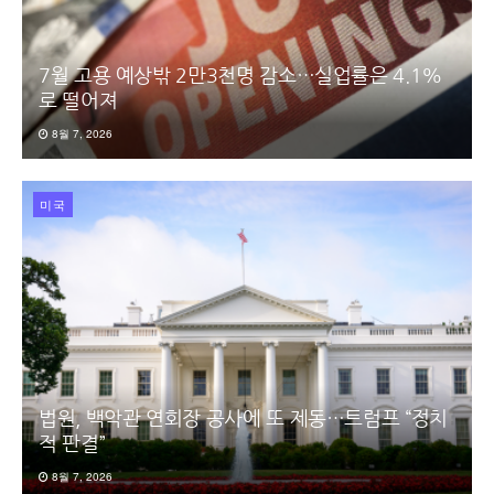
7월 고용 예상밖 2만3천명 감소…실업률은 4.1%
로 떨어져
8월 7, 2026
미국
법원, 백악관 연회장 공사에 또 제동…트럼프 “정치
적 판결”
8월 7, 2026