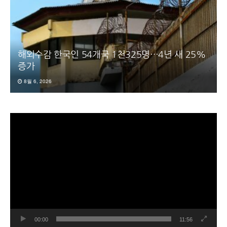
해외수감 한국인 54개국 1천325명…4년 새 25%
증가
8월 6, 2026
동
영
상
플
레
이
어
00:00
11:56