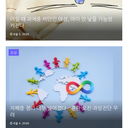
어릴 때 과체중·비만인 여성, 아이 안 낳을 가능성
커진다
8월 5, 2026
건강
자폐증 정의 너무 넓어졌다…혼란·오진·과잉진단 우
려
8월 4, 2026