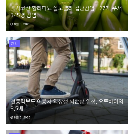
멕시코산 할라피뇨 살모넬라 집단감염…27개 주서
345명 감염
8월 6, 2026
건강
전동킥보드 이용자 외상성 뇌손상 위험, 오토바이의
3.5배
8월 6, 2026