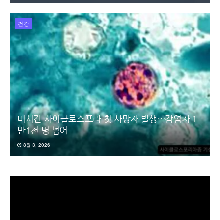
건강
미시간 사이클로스포라 첫 사망자 발생…감염자 1
만1천 명 넘어
8월 3, 2026
동
영
상
플