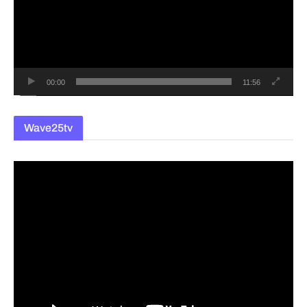
레
이
어
00:00
11:56
Wave25tv