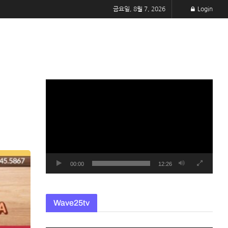
금요일, 8월 7, 2026
Login
동
영
상
플
레
이
어
00:00
12:26
Wave25tv