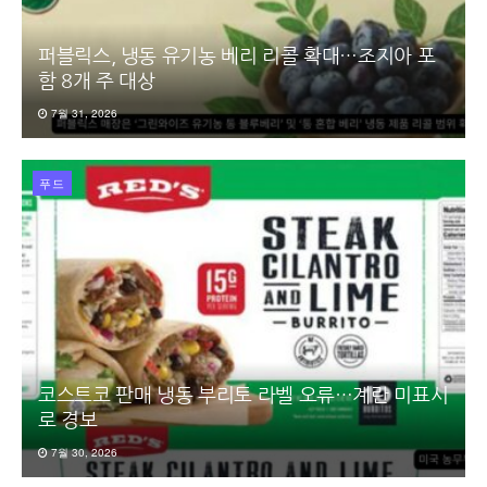
퍼블릭스, 냉동 유기농 베리 리콜 확대…조지아 포
함 8개 주 대상
7월 31, 2026
푸드
코스트코 판매 냉동 부리토 라벨 오류…계란 미표시
로 경보
7월 30, 2026