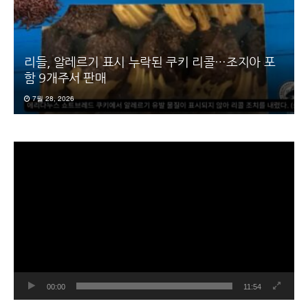
리들, 알레르기 표시 누락된 쿠키 리콜…조지아 포
함 9개주서 판매
7월 28, 2026
동
영
상
플
레
이
어
00:00
11:54