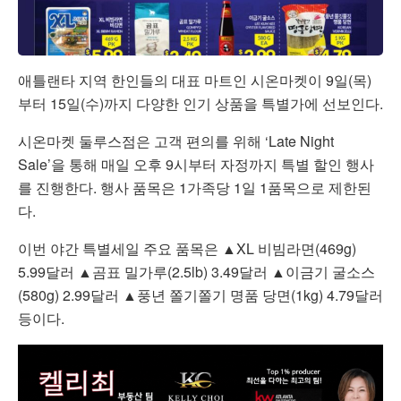
애틀랜타 지역 한인들의 대표 마트인 시온마켓이 9일(목)
부터 15일(수)까지 다양한 인기 상품을 특별가에 선보인다.
시온마켓 둘루스점은 고객 편의를 위해 ‘Late Night
Sale’을 통해 매일 오후 9시부터 자정까지 특별 할인 행사
를 진행한다. 행사 품목은 1가족당 1일 1품목으로 제한된
다.
이번 야간 특별세일 주요 품목은 ▲XL 비빔라면(469g)
5.99달러 ▲곰표 밀가루(2.5lb) 3.49달러 ▲이금기 굴소스
(580g) 2.99달러 ▲풍년 쫄기쫄기 명품 당면(1kg) 4.79달러
등이다.