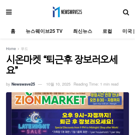
홈
뉴스웨이브25 TV
최신뉴스
로컬
미국 
Home
푸드
시온마켓 “퇴근후 장보러오세
요”
by
Newswave25
10월 10, 2025
Reading Time: 1 min read