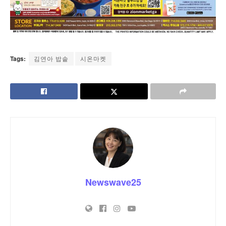
Tags:
김연아 밥솥
시온마켓
Newswave25