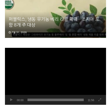
퍼블릭스, 냉동 유기농 베리 리콜 확대…조지아 포
함 8개 주 대상
7월 31, 2026
동
영
상
플
레
이
어
00:00
11:56