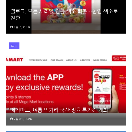
켈로그, 모든 시리얼 인공 색소 퇴출…천연 색소로
전환
8월 7, 2026
푸드
메가마트, 여름 먹거리·국산 정육 특가전 개최
7월 31, 2026