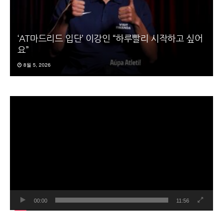
‘AT마드리드 입단’ 이강인 “하루빨리 시작하고 싶어
요”
8월 5, 2026
동
영
상
플
레
이
어
00:00
11:56