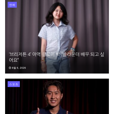
연예
‘브리저튼 4’ 아역 클로이 박 “올라운더 배우 되고 싶
어요”
8월 6, 2026
스포츠