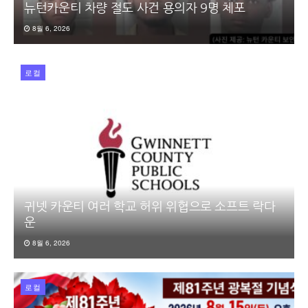
뉴턴카운티 차량 절도 사건 용의자 9명 체포
8월 6, 2026
로컬
귀넷 카운티 여러 학교 허위 위협으로 소프트 락다
운
8월 6, 2026
로컬