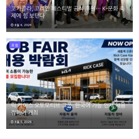
코카콜라, 코리안 페스티벌 공식 후원… K-문화 축
제에 힘 보탠다
8월 6, 2026
로컬
릭 케이스 오토모티브 그룹, 한국어 가능 인재 채용
잡페어 개최
8월 5, 2026