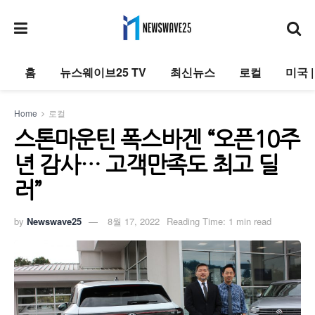
홈
뉴스웨이브25 TV
최신뉴스
로컬
미국 
Home
로컬
스톤마운틴 폭스바겐 “오픈10주
년 감사… 고객만족도 최고 딜
러”
by
Newswave25
8월 17, 2022
Reading Time: 1 min read