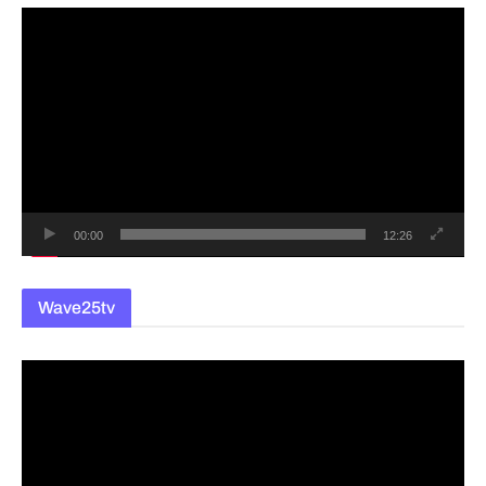
동
영
상
플
레
이
어
00:00
12:26
Wave25tv