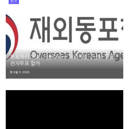
한국
투표하러 ‘왕복 1천600km’ 재외국민, 2년뒤 우편·
전자투표 할까
8월 5, 2026
동
영
상
플
레