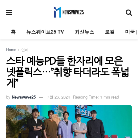
홈
뉴스웨이브25 TV
최신뉴스
로컬
미국 
Home
연예
스타 예능PD들 한자리에 모은
넷플릭스…”취향 타더라도 폭넓
게”
by
Newswave25
7월 26, 2024
Reading Time: 1 min read