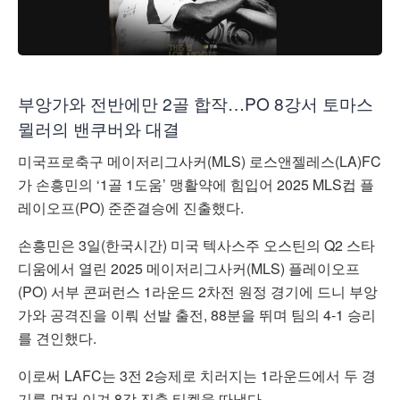
부앙가와 전반에만 2골 합작…PO 8강서 토마스
뮐러의 밴쿠버와 대결
미국프로축구 메이저리그사커(MLS) 로스앤젤레스(LA)FC
가 손흥민의 ‘1골 1도움’ 맹활약에 힘입어 2025 MLS컵 플
레이오프(PO) 준준결승에 진출했다.
손흥민은 3일(한국시간) 미국 텍사스주 오스틴의 Q2 스타
디움에서 열린 2025 메이저리그사커(MLS) 플레이오프
(PO) 서부 콘퍼런스 1라운드 2차전 원정 경기에 드니 부앙
가와 공격진을 이뤄 선발 출전, 88분을 뛰며 팀의 4-1 승리
를 견인했다.
이로써 LAFC는 3전 2승제로 치러지는 1라운드에서 두 경
기를 먼저 이겨 8강 진출 티켓을 따냈다.