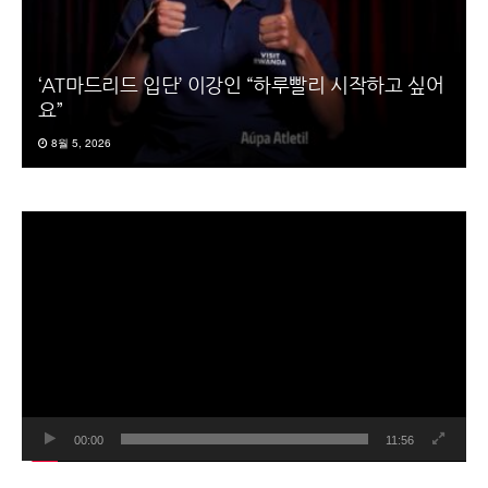
‘AT마드리드 입단’ 이강인 “하루빨리 시작하고 싶어
요”
8월 5, 2026
동
영
상
플
레
이
어
00:00
11:56