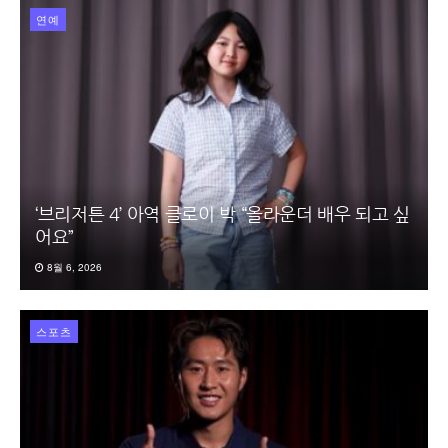
연예
‘브리저튼 4’ 아역 클로이 박 “올라운더 배우 되고 싶
어요”
8월 6, 2026
스포츠