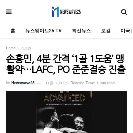
홈
뉴스웨이브25 TV
최신뉴스
로컬
미국 
Home
스포츠
손흥민, 4분 간격 ‘1골 1도움’ 맹
활약…LAFC, PO 준준결승 진출
by
Newswave25
11월 3, 2025
Reading Time: 1 min read