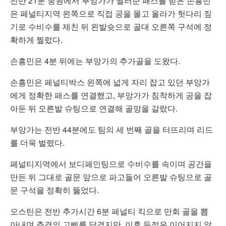
전반 21분 중원에서 부앙가가 찔러준 패스를 받은 손흥민
은 페널티지역 왼쪽으로 직접 공을 몰고 올라가 헛다리 짚
기로 수비수를 제친 뒤 왼발슛으로 골대 오른쪽 구석에 정
확하게 찔렀다.
손흥민은 4분 뒤에는 부앙가의 추가골을 도왔다.
손흥민은 페널티박스 왼쪽에 넓게 자리 잡고 있던 부앙가
에게 정확한 패스를 연결했고, 부앙가가 침착하게 공을 잡
아둔 뒤 오른발 슈팅으로 연결해 골망을 갈랐다.
부앙가는 전반 44분에도 팀의 세 번째 골을 터뜨리며 리드
를 더욱 벌렸다.
페널티지역에서 보디페인팅으로 수비수를 속이며 공간을
만든 뒤 그대로 골문 앞으로 파고들어 오른발 슈팅으로 골
문 구석을 정확히 뚫었다.
오스틴은 전반 추가시간 6분 페널티 킥으로 만회 골을 뽑
아내며 추격의 고삐를 당겼지만, 이후 득점은 이어지지 않