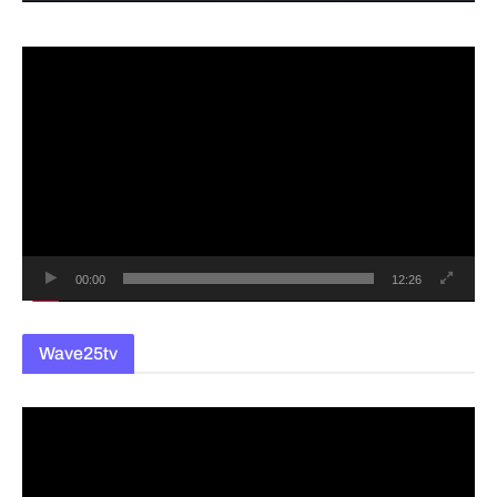
동
영
상
플
레
이
어
00:00
12:26
Wave25tv