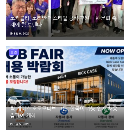
코카콜라, 코리안 페스티벌 공식 후원… K-문화 축
제에 힘 보탠다
8월 6, 2026
로컬
릭 케이스 오토모티브 그룹, 한국어 가능 인재 채용
잡페어 개최
8월 5, 2026