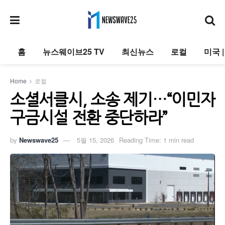
홈
뉴스웨이브25 TV
최신뉴스
로컬
미국 
Home
로컬
소셜서클시, 소송 제기…“이민자
구금시설 전환 중단하라”
by
Newswave25
5월 15, 2026
Reading Time: 1 min read