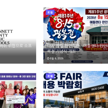
로컬
 허위 위협으로 소프
다시 열린 한인회관…애틀랜타 한인회
복절 기념식 개최
8월 6, 2026
로컬