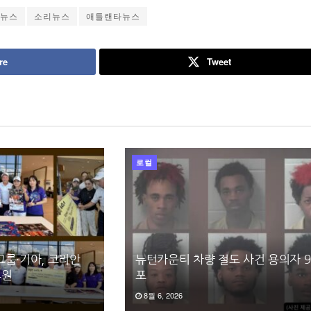
인뉴스
소리뉴스
애틀랜타뉴스
re
Tweet
로컬
그룹·기아, 코리안
뉴턴카운티 차량 절도 사건 용의자 9
후원
포
8월 6, 2026