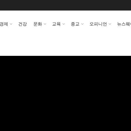
경제
건강
문화
교육
종교
오피니언
뉴스웨