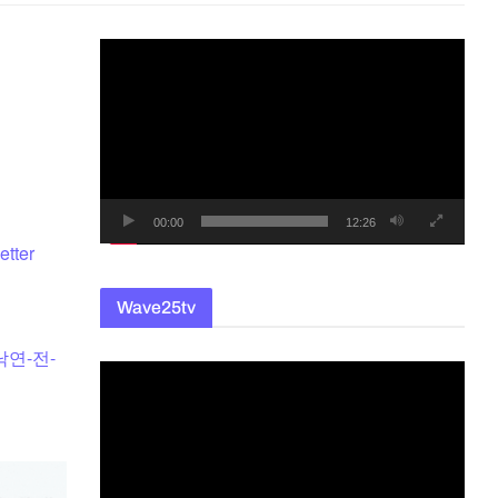
동
영
상
플
레
이
어
00:00
12:26
etter
Wave25tv
이낙연-전-