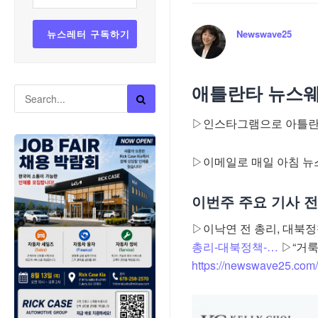
Newswave25
애틀란타 뉴스웨
▷인스타그램으로 아틀란타
▷이메일로 매일 아침 뉴
이번주 주요 기사 
▷이낙연 전 총리, 대북
총리-대북정책-…
▷“거룩
https://newswave2