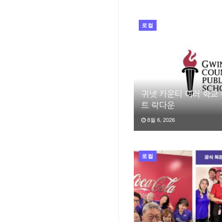
로컬
귀넷 카운티 여러 학교
트 락다운
8월 6, 2026
로컬