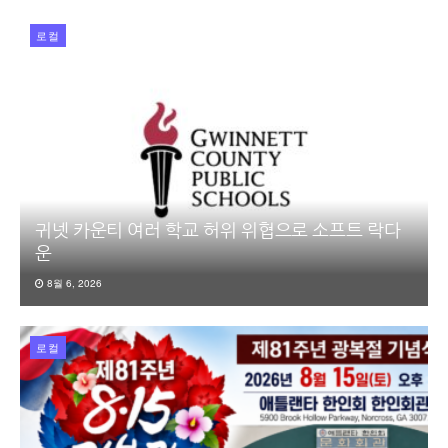
로컬
귀넷 카운티 여러 학교 허위 위협으로 소프트 락다
운
8월 6, 2026
로컬