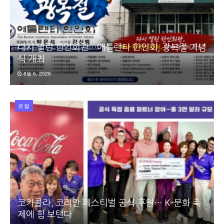
다시 열린 한인회관…애틀랜타 한인회, 광복절 기념
식 개최
8월 6, 2026
로컬
코카콜라, 코리안 페스티벌 공식 후원… K-문화 축
제에 힘 보탠다