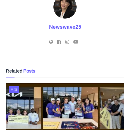
Newswave25
Related
Posts
로컬