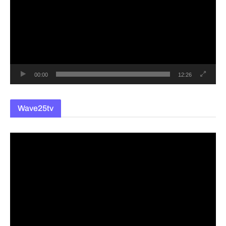
플
레
이
어
00:00
12:26
Wave25tv