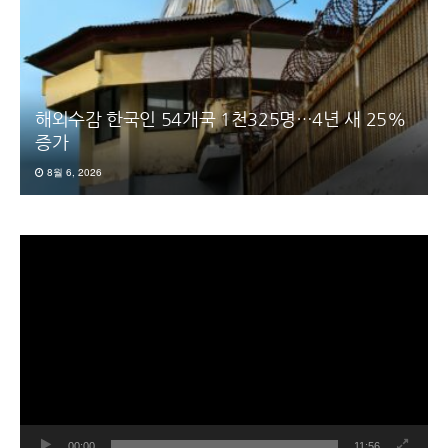
해외수감 한국인 54개국 1천325명…4년 새 25%
증가
8월 6, 2026
동
영
상
플
레
이
어
00:00
11:56