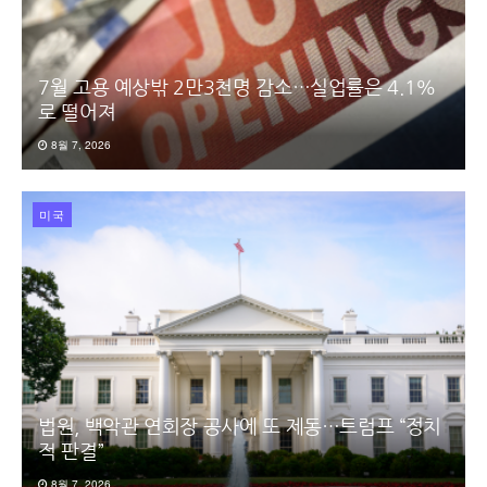
7월 고용 예상밖 2만3천명 감소…실업률은 4.1%
로 떨어져
8월 7, 2026
미국
법원, 백악관 연회장 공사에 또 제동…트럼프 “정치
적 판결”
8월 7, 2026