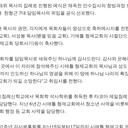
재위 목사의 집례로 진행된 예식은 채옥천 안수집사의 청빙과정 보
 한형근 7대 담임목사의 위임을 공식 선포했다.
 목사의 권면, 각지에게 목회자들이 영상으로 축하메시지를 전했
회), 서성봉 목사(벧엘 믿음 교회), 기애틀 형제교회의 사절단으
형제교회 당회서기)등이 축사했다.
목회자를 담임목사로 세워주신 하나님께 감사드린다. 감사와 은혜
먼 곳에서 이 자리에 참석해주신 시애틀 형제교회의 목사님과 성
리까지 인도하신 하나님의 영광을 위해 이 땅에 하나님 나라의 확
교회가 되길 소망한다”고 취임사를 전했다.
트침례신학교에서 목회학 석사학위를 취득한 후 타코마 제일침
 담당했다. 지난 6년간 시애틀 형제교회에서 청소년 사역을 비롯해
 목회 행정 등 교회 사역을 담당했다.
31주년 감사부흥회를 지난15일부터17일까지 시애틀 형제교회 권