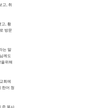
고, 취
고, 황
로 방문
라는 말
도님께도
장을위해
례교회에
 한어 청
 준 목사