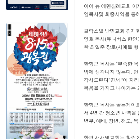
이어 뉴 에덴침례교회 이
임목사및 회중서약을 통해
클락스빌 난민교회 김재현
영호 목사(유니버스 한인교
한 최일준 장로(시애틀 
한형근 목사는 “부족한 
밖에 생각나지 않는다. 
감사드린다”면서 “이 자
복음을 가지고 나아가는 
한형근 목사는 골든게이
서 4년 간 청소년 사역을
년부, 예배, 장년, 전도,
한편 새새명교회는 창립 