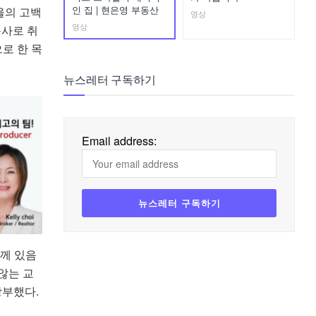
인 집 | 현은영 부동산
울의 고백
영상
영상
목사로 취
로 한 목
뉴스레터 구독하기
Email address:
님께 있음
않는 교
당부했다.