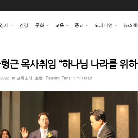
경제
건강
문화
교육
종교
오피니언
뉴스웨
형근 목사취임 “하나님 나라를 위하
 2022
in
교회소식
,
로컬
Reading Time: 1 min read