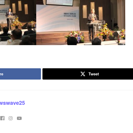
re
Tweet
wswave25