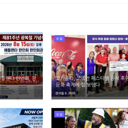
로컬
틀랜타 한인회, 광
코카콜라, 코리안 페스티벌 공식 후원
문화 축제에 힘 보탠다
8월 6, 2026
로컬