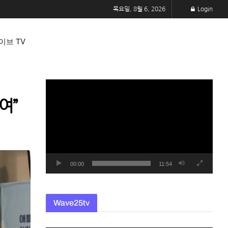
목요일, 8월 6, 2026
Login
이브 TV
동
영
여”
상
플
레
이
어
00:00
11:54
Wave25tv