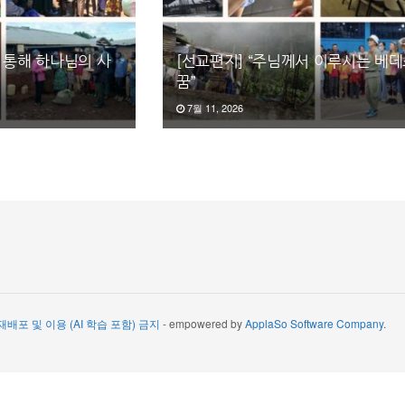
 통해 하나님의 사
[선교편지] “주님께서 이루시는 베
꿈”
7월 11, 2026
 재배포 및 이용 (AI 학습 포함) 금지
- empowered by
ApplaSo Software Company
.