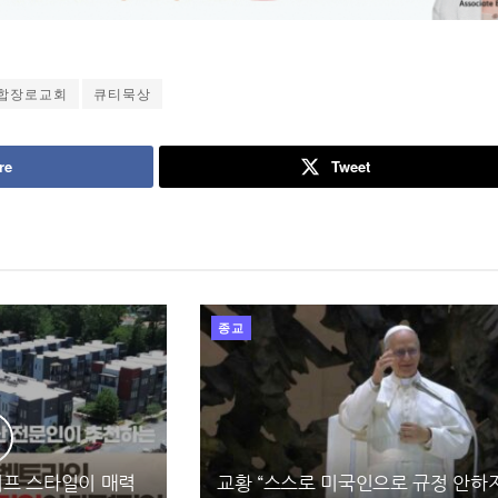
합장로교회
큐티묵상
re
Tweet
종교
프 스타일이 매력
교황 “스스로 미국인으로 규정 안하