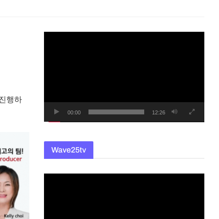
동
영
상
플
레
이
 진행하
어
00:00
12:26
Wave25tv