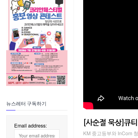
뉴스레터 구독하기
[사순절 묵상]큐티 투게
Email address:
KM 중고등부와 InCom