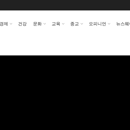
경제
건강
문화
교육
종교
오피니언
뉴스웨