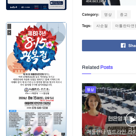
Category:
영상
종교
Tags:
사순절
아틀란타연
Sha
Related
Posts
영상
애틀랜타 벨트라인 라이