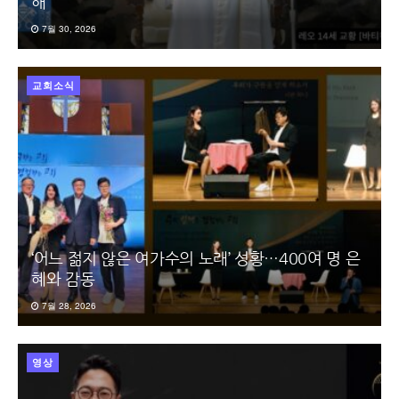
해”
7월 30, 2026
교회소식
‘어느 젊지 않은 여가수의 노래’ 성황…400여 명 은
혜와 감동
7월 28, 2026
영상