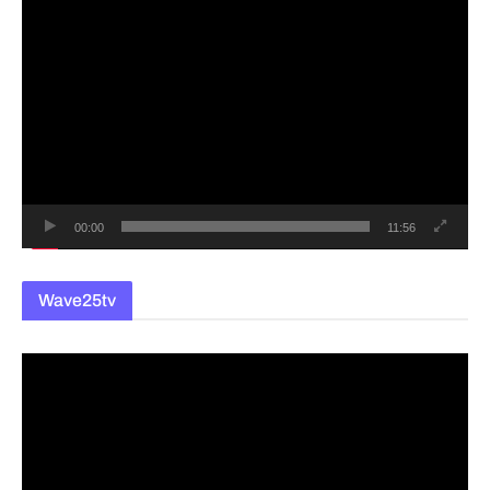
동
영
상
플
레
이
어
00:00
11:56
Wave25tv