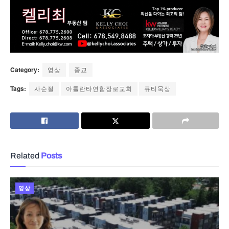
Category:
영상
종교
Tags:
사순절
아틀란타연합장로교회
큐티묵상
Related
Posts
영상