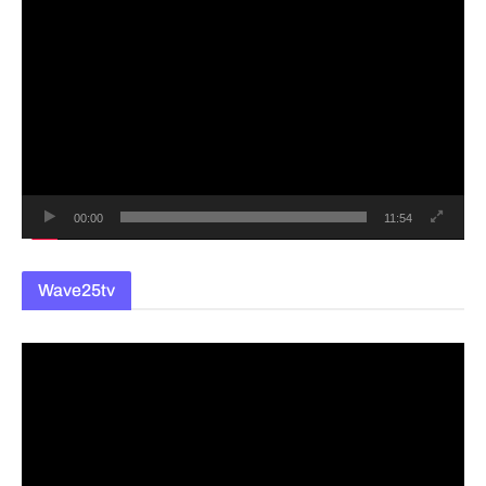
동
영
상
플
레
이
어
00:00
11:54
Wave25tv