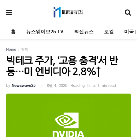
홈
뉴스웨이브25 TV
최신뉴스
로컬
미국 
Home
경제
빅테크 주가, ‘고용 충격’서 반
등…미 엔비디아 2.8%↑
by
Newswave25
8월 4, 2025
Reading Time: 1 min read