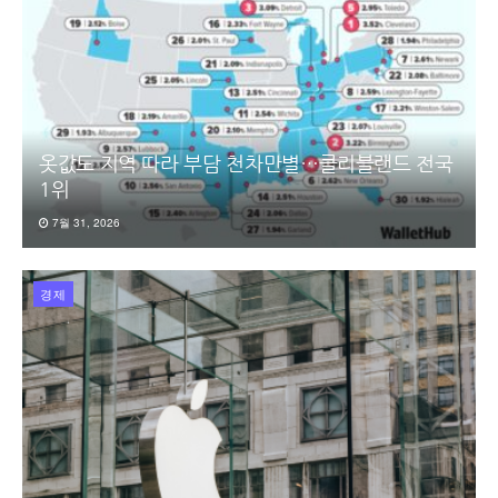
옷값도 지역 따라 부담 천차만별…클리블랜드 전국
1위
7월 31, 2026
경제