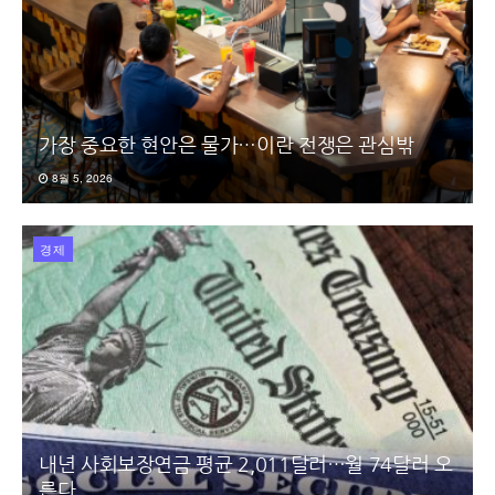
가장 중요한 현안은 물가…이란 전쟁은 관심밖
8월 5, 2026
경제
내년 사회보장연금 평균 2,011달러…월 74달러 오
른다