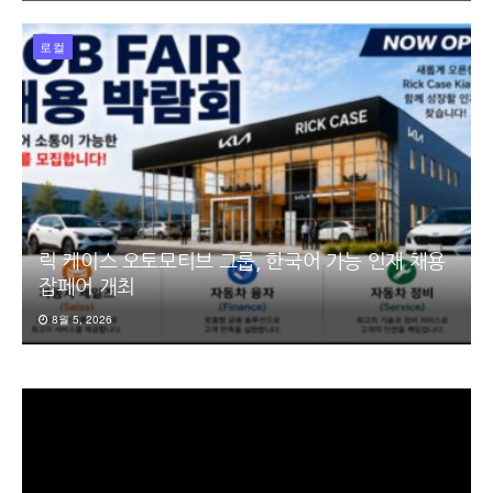
로컬
릭 케이스 오토모티브 그룹, 한국어 가능 인재 채용
잡페어 개최
8월 5, 2026
동
영
상
플