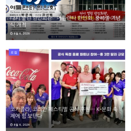
다시 열린 한인회관…애틀랜타 한인회, 광복절 기념
식 개최
8월 6, 2026
로컬
코카콜라, 코리안 페스티벌 공식 후원… K-문화 축
제에 힘 보탠다
8월 6, 2026