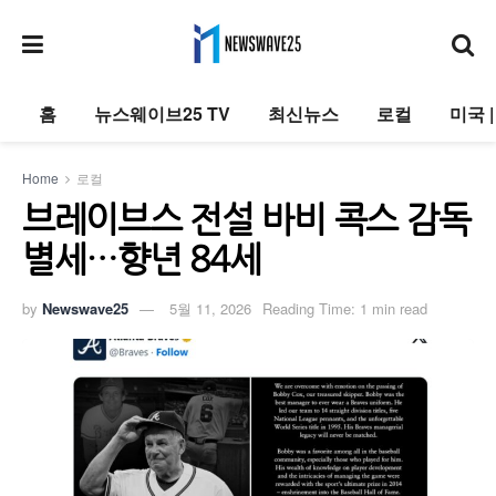
홈
뉴스웨이브25 TV
최신뉴스
로컬
미국 
Home
로컬
브레이브스 전설 바비 콕스 감독
별세…향년 84세
by
Newswave25
5월 11, 2026
Reading Time: 1 min read