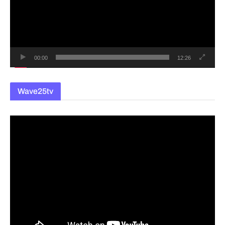
레
이
어
00:00
12:26
Wave25tv