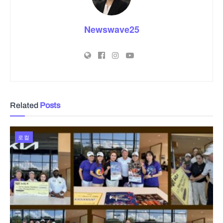
Newswave25
Related
Posts
로컬