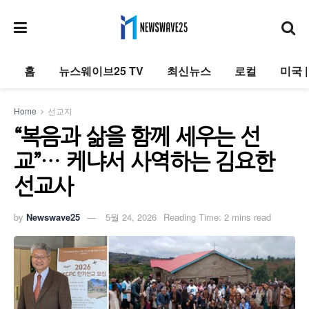
홈
뉴스웨이브25 TV
최신뉴스
로컬
미국 
Home
선교지
“복음과 삶을 함께 세우는 선
교”… 케냐서 사역하는 김요한
선교사
by
Newswave25
5월 24, 2026
Reading Time: 2 mins read