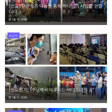
[선교편지] 작은 나눔을 통해 하나님의 사랑을 전합
니다
7월 13, 2026
선교지
[선교편지] “주님께서 이루시는 베데스다의 꿈”
7월 11, 2026