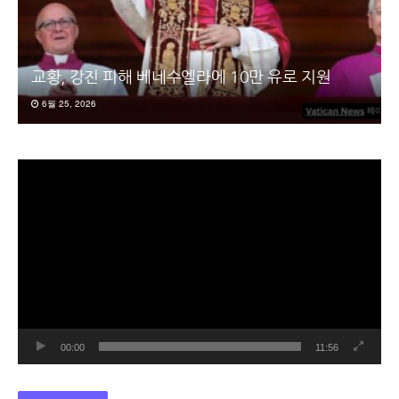
교황, 강진 피해 베네수엘라에 10만 유로 지원
6월 25, 2026
동
영
상
플
레
이
어
00:00
11:56