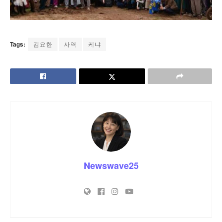
Tags:
김요한
사역
케냐
Newswave25