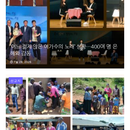
‘어느 젊지 않은 여가수의 노래’ 성황…400여 명 은
혜와 감동
7월 28, 2026
선교지