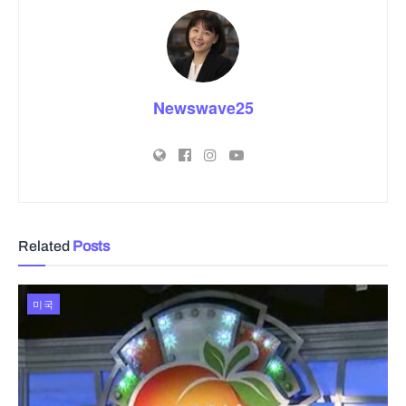
Newswave25
Related
Posts
미국