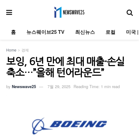
홈
뉴스웨이브25 TV
최신뉴스
로컬
미국 
Home
경제
보잉, 6년 만에 최대 매출·손실
축소…”올해 턴어라운드”
by
Newswave25
7월 29, 2025
Reading Time: 1 min read