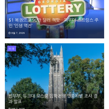
$1 복권으로 90만 달러 잭팟…파우더 스프링스 주
민 ‘인생 역전’
8월 7, 2026
미국
법무부, 듀크대 로스쿨 입학전형 인종차별 조사 결
과 발표
8월 7, 2026