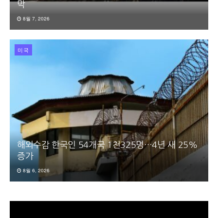
막
8월 7, 2026
미국
해외수감 한국인 54개국 1천325명…4년 새 25%
증가
8월 6, 2026
동