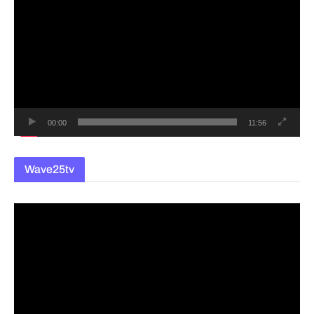
영
상
플
레
이
어
00:00
11:56
Wave25tv