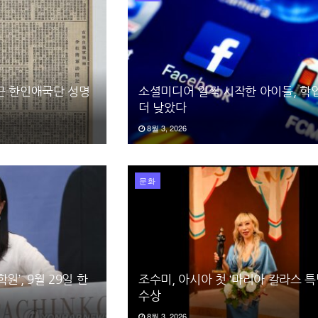
끈 한인애국단 성명
소셜미디어 일찍 시작한 아이들, 학
더 낮았다
8월 3, 2026
문화
원’, 9월 29일 한
조수미, 아시아 첫 ‘마리아 칼라스 특
수상
8월 3, 2026