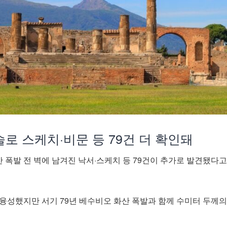
로 스케치·비문 등 79건 더 확인돼
 폭발 전 벽에 남겨진 낙서·스케치 등 79건이 추가로 발견됐다
 융성했지만 서기 79년 베수비오 화산 폭발과 함께 수미터 두께