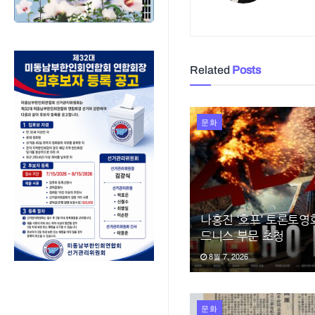
Related
Posts
문화
나홍진 ‘호프’ 토론토
드니스 부문 초청
8월 7, 2026
문화