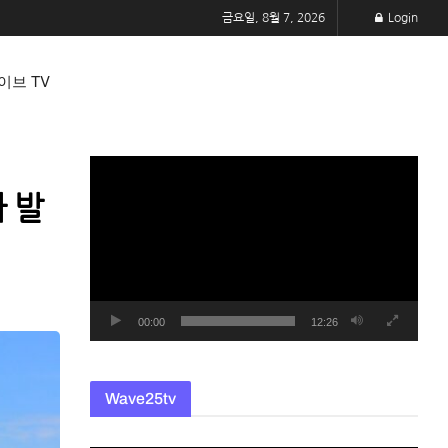
금요일, 8월 7, 2026
Login
이브 TV
동
영
 발
상
플
레
이
어
00:00
12:26
Wave25tv