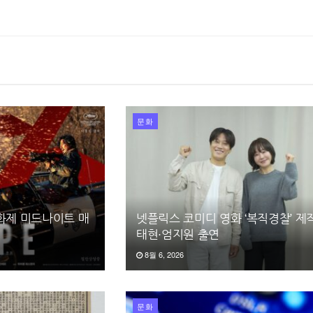
문화
영화제 미드나이트 매
넷플릭스 코미디 영화 ‘복직경찰’ 제
태현·엄지원 출연
8월 6, 2026
문화