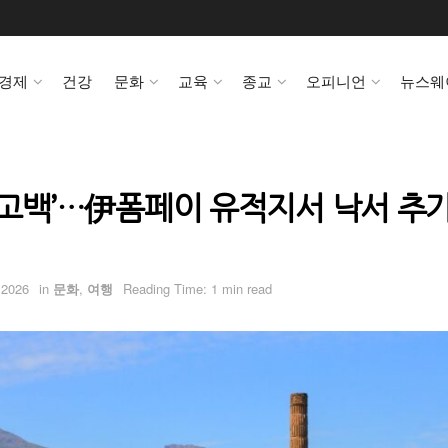
경제
건강
문화
교육
종교
오피니언
뉴스웨
랑 고백’…伊폼페이 유적지서 낙서 추가
 2026
in
문화
,
여행
Reading Time: 1 min read