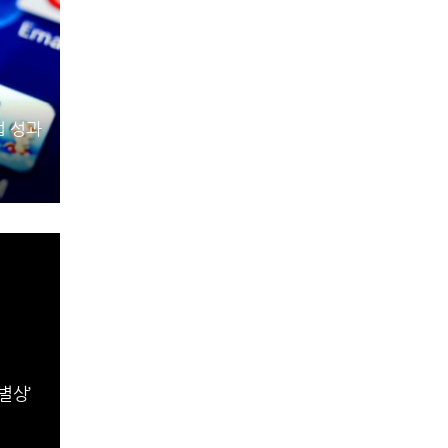
업 성과
별상’