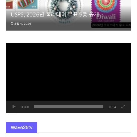
USPS, 2026년 홀리데이 우표 9종 공개
8월 4, 2026
동
영
상
플
레
이
어
00:00
11:54
Wave25tv