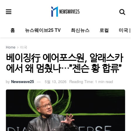
홈
뉴스웨이브25 TV
최신뉴스
로컬
미국 
Home
미국
베이징行 에어포스원, 알래스카
에서 왜 멈췄나…”젠슨 황 합류”
by
Newswave25
5월 13, 2026
Reading Time: 1 min read