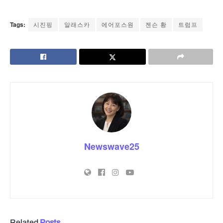
Tags:
시진핑
알래스카
에어포스원
젠슨 황
트럼프
Newswave25
Related
Posts