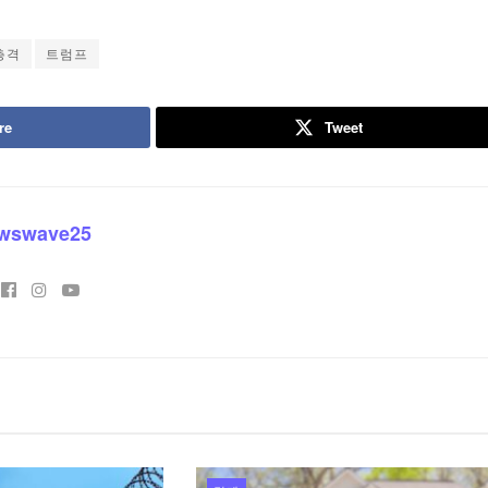
총격
트럼프
re
Tweet
wswave25