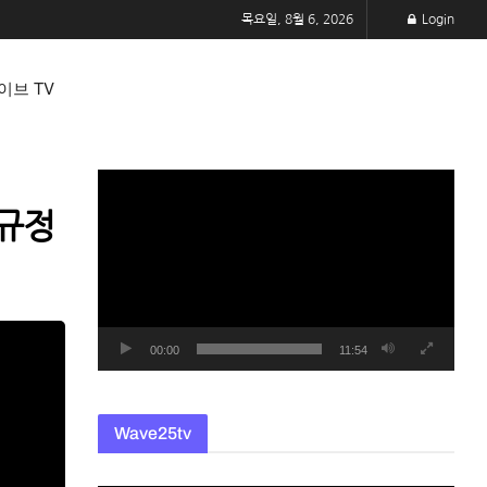
목요일, 8월 6, 2026
Login
이브 TV
동
영
 규정
상
플
레
이
어
00:00
11:54
Wave25tv