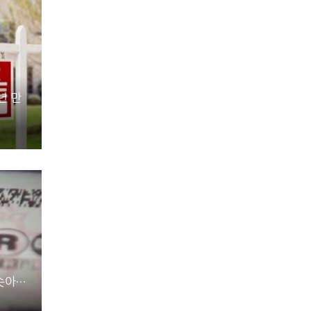
년 만
치솟아…