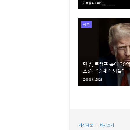
8월 6, 2026
미국
민주, 트럼프 측에 30
조준…”잠재적 뇌물”
8월 6, 2026
기사제보
회사소개