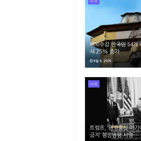
미국
해외수감 한국인 54개국
새 25% 증가
8월 6, 2026
미국
트럼프, ‘원정출산 아기
금지’ 행정명령 서명