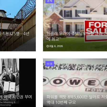
경제
 1천325명…4년
인플레 우려에 주택담보대출 금리 1
에 최고
8월 6, 2026
미국
에 미국 시민권 부여
파워볼 잭팟 8억5,600만 달러로 
역대 10번째 규모