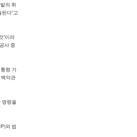
디밭의 취
출된다”고
것”이라
공사 중
대통령 가
 백악관
단 명령을
P)와 법