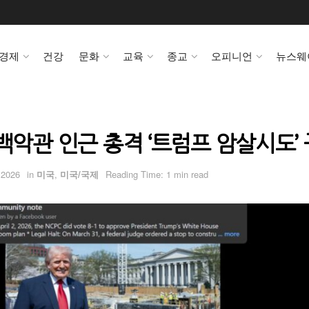
경제
건강
문화
교육
종교
오피니언
뉴스웨
백악관 인근 총격 ‘트럼프 암살시도’
 2026
in
미국
,
미국/국제
Reading Time: 1 min read