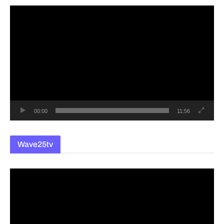
동
영
상
플
레
이
어
00:00
11:56
Wave25tv