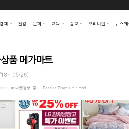
경제
건강
문화
교육
종교
오피니언
뉴스웨
국상품 메가마트
~ 05/26)
 2022
in
마켓정보
,
푸드
Reading Time: 1 min read