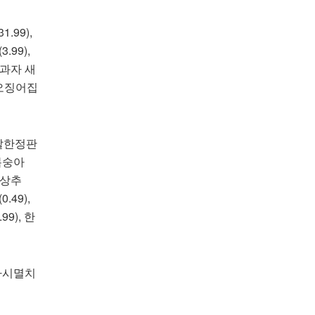
99),
.99),
심과자 새
 오징어집
주말한정판
 복숭아
 적상추
.49),
99), 한
 다시멸치