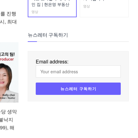
인 집 | 현은영 부동산
영상
영상
트를 진행
시, 최대
뉴스레터 구독하기
Email address:
순당 생막
/불낙지
9), 해