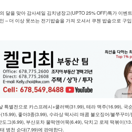
 달을 맞아 감사세일 김치냉장고(UPTO 25% OFF)특가 이벤
인 – 더 이상 못쓰는 전기밥솥을 가져 오셔서 쿠첸 밥솥으로 구입
특별전으로 카스프레시+쿨러백(31.99), 테라 맥주(16.99), 국
주(15.99), 좋아3종(3.99), 수라상 떡사리 매콤 불오징어/불쭈꾸미
핫도그(6.99), 부산포차 물떡앤어묵(6.49), 닥치고 로제 떡볶이(13.9
해태 병천 순대(7.99)에 판매한다.