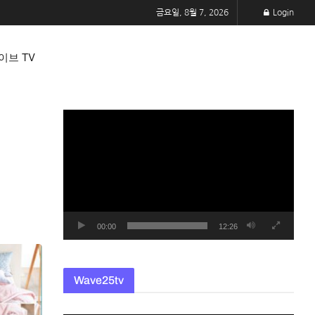
금요일, 8월 7, 2026
Login
이브 TV
동
영
상
플
레
이
어
00:00
12:26
Wave25tv