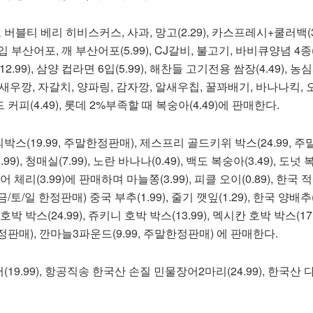
티 베리 히비스커스, 사과, 망고(2.29), 카스프레시+쿨러백(31.
입 부산어포, 깨 부산어포(5.99), CJ갈비, 불고기, 바비큐양념 4종(3
.99), 삼양 컵라면 6입(5.99), 해찬들 고기전용 쌈장(4.49), 농
새우깡, 자갈치, 양파링, 감자깡, 알새우칩, 꿀꽈배기, 바나나킥,
드 커피(4.49), 롯데 2%부족할 때 복숭아(4.49)에 판매한다.
스(19.99, 주말한정판매), 제스프리 골드키위 박스(24.99, 
9), 청매실(7.99), 노란 바나나(0.49), 백도 복숭아(3.49), 도넛
레이니어 체리(3.99)에 판매하며 마늘쫑(3.99), 피클 오이(0.89), 한국
9,금/토/일 한정판매) 중국 부추(1.99), 줄기 깻잎(1.29), 한국 양배추(0
호박 박스(24.99), 쥬키니 호박 박스(13.99), 멕시칸 호박 박스(17.
한정판매), 깐마늘3파운드(9.99, 주말한정판매) 에 판매한다.
9.99), 항공직송 한국산 손질 민물장어2마리(24.99), 한국산