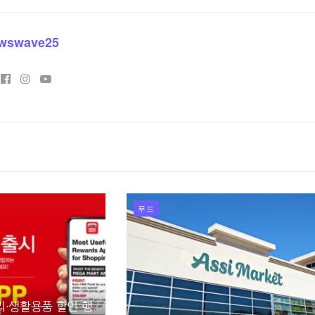
wswave25
푸드
리·생활용품 할인 행