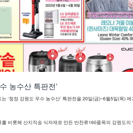
수 농수산 특판전’
 ‘청정 강원도 우수 농수산’ 특판전을 20일(금)~6월5일(목) 메
를 비롯해 산지직송 식자재로 만든 반찬류160품목의 강원도의 