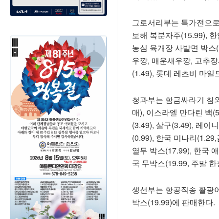
그로서리부는 특가전으로 버블
보해 복분자주(15.99), 한
농심 육개장 사발면 박스(12
우깡, 매운새우깡, 고추장
(1.49), 롯데 레츠비 마일
청과부는 함금싸라기 참외박
매), 이스라엘 만다린 백(5.9
(3.49), 살구(3.49), 
(0.99), 한국 미나리(1.2
열무 박스(17.99), 한국 애
국 무박스(19.99, 주말 
생선부는 항공직송 활광어(1
박스(19.99)에 판매한다.