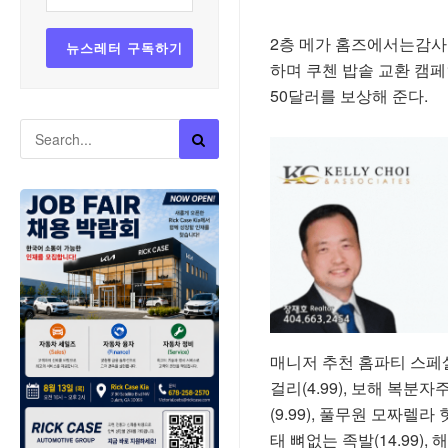
2층 메가 홈즈에서는감사의
하며 쿠첸 밥솥 교환 캠페
50달러를 보상해 준다.
매니저 추천 홈파티 스페샬 
걸리(4.99), 보해 복분자
(9.99), 풀무원 모짜렐라 
태 뼈없는 족발(14.99), 