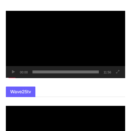
동
영
상
플
레
이
어
00:00
11:56
Wave25tv