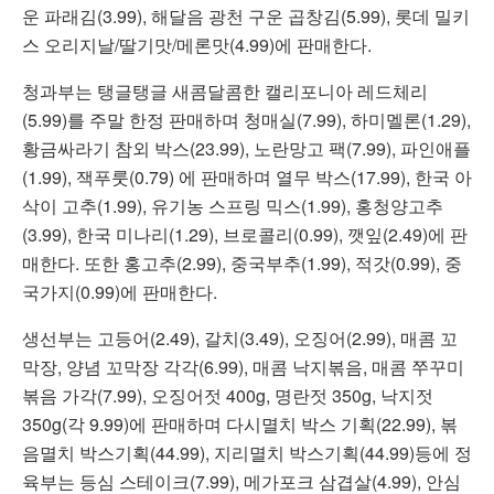
운 파래김(3.99), 해달음 광천 구운 곱창김(5.99), 롯데 밀키
스 오리지날/딸기맛/메론맛(4.99)에 판매한다.
청과부는 탱글탱글 새콤달콤한 캘리포니아 레드체리
(5.99)를 주말 한정 판매하며 청매실(7.99), 하미멜론(1.29),
황금싸라기 참외 박스(23.99), 노란망고 팩(7.99), 파인애플
(1.99), 잭푸룻(0.79) 에 판매하며 열무 박스(17.99), 한국 아
삭이 고추(1.99), 유기농 스프링 믹스(1.99), 홍청양고추
(3.99), 한국 미나리(1.29), 브로콜리(0.99), 깻잎(2.49)에 판
매한다. 또한 홍고추(2.99), 중국부추(1.99), 적갓(0.99), 중
국가지(0.99)에 판매한다.
생선부는 고등어(2.49), 갈치(3.49), 오징어(2.99), 매콤 꼬
막장, 양념 꼬막장 각각(6.99), 매콤 낙지볶음, 매콤 쭈꾸미
볶음 가각(7.99), 오징어젓 400g, 명란젓 350g, 낙지젓
350g(각 9.99)에 판매하며 다시멸치 박스 기획(22.99), 볶
음멸치 박스기획(44.99), 지리멸치 박스기획(44.99)등에 정
육부는 등심 스테이크(7.99), 메가포크 삼겹살(4.99), 안심