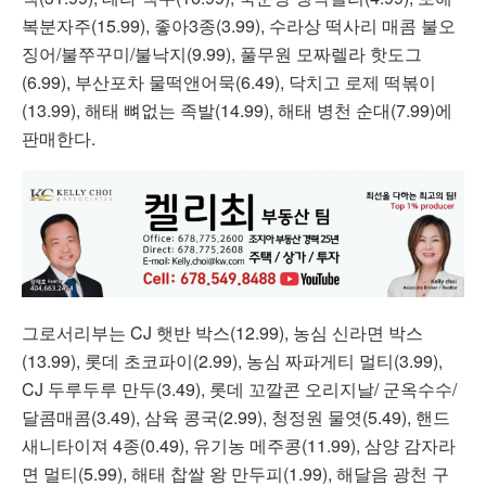
복분자주(15.99), 좋아3종(3.99), 수라상 떡사리 매콤 불오
징어/불쭈꾸미/불낙지(9.99), 풀무원 모짜렐라 핫도그
(6.99), 부산포차 물떡앤어묵(6.49), 닥치고 로제 떡볶이
(13.99), 해태 뼈없는 족발(14.99), 해태 병천 순대(7.99)에
판매한다.
그로서리부는 CJ 햇반 박스(12.99), 농심 신라면 박스
(13.99), 롯데 초코파이(2.99), 농심 짜파게티 멀티(3.99),
CJ 두루두루 만두(3.49), 롯데 꼬깔콘 오리지날/ 군옥수수/
달콤매콤(3.49), 삼육 콩국(2.99), 청정원 물엿(5.49), 핸드
새니타이져 4종(0.49), 유기농 메주콩(11.99), 삼양 감자라
면 멀티(5.99), 해태 찹쌀 왕 만두피(1.99), 해달음 광천 구