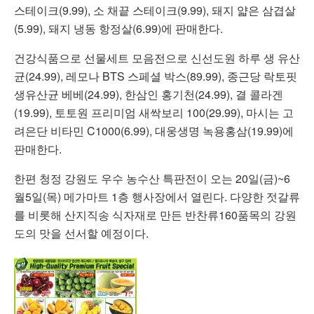
스테이크(9.99), 소 채끝 스테이크(9.99), 돼지 얇은 삼겹살
(5.99), 돼지 냉동 항정살(6.99)에 판매한다.
건강식품으로 선물세트 모음전으로 신선도원 하루 생 유산
균(24.99), 레모나 BTS 스페셜 박스(89.99), 종근당 락토핏
생유산균 베베(24.99), 한삼인 홍기천(24.99), 결 콜라겐
(19.99), 토토원 프리미엄 새싹보리 100(29.99), 마시는 고
려은단 비타민 C1000(6.99), 대웅생명 녹용홍삼(19.99)에
판매한다.
한편 청정 강원도 우수 농수산 특판전이 오는 20일(금)~6
월5일(목) 메가마트 1층 행사장에서 열린다. 다양한 젓갈류
를 비롯해 산지직송 식자재로 만든 반찬류160품목의 강원
도의 맛을 선서할 예정이다.