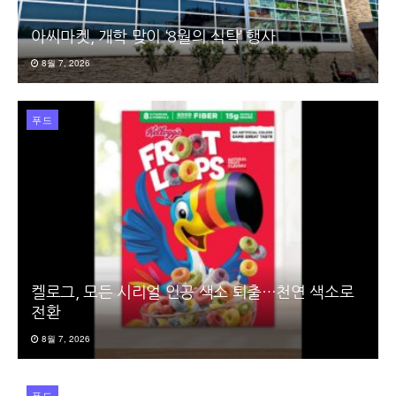
아씨마켓, 개학 맞이 ‘8월의 식탁’ 행사
8월 7, 2026
푸드
켈로그, 모든 시리얼 인공 색소 퇴출…천연 색소로
전환
8월 7, 2026
푸드