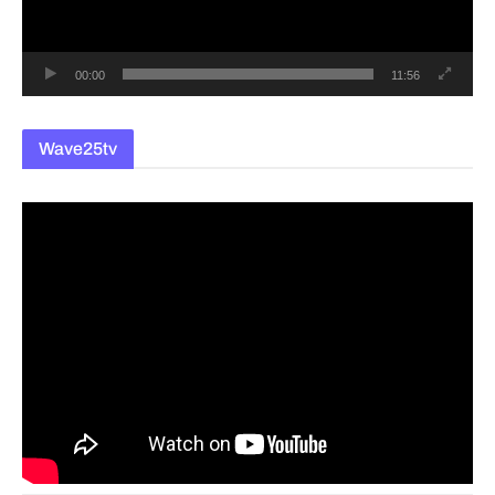
어
00:00
11:56
Wave25tv