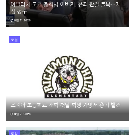
아팔라치 고교 총격범 아버지, 유죄 판결 불복…재
심 청구
8월 7, 2026
로컬
조지아 초등학교 개학 첫날 학생 가방서 총기 발견
8월 7, 2026
로컬