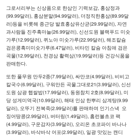
그로서리부는 신상품으로 한삼인 기력보감, 홍삼정과
(99.99달러), 홍삼분말(94.99달러), 더정직한홍삼(89.99달
러)등을 비롯해 종근당 발효홍삼유산균(29.99달러), 자연
과사람들 진주흑마늘(26.99달러), 신선도원 블랙푸드 미숫
가루(12.99달러), 퀴노아 미숫가루(22.99달러), 해조칼슘
검은콩흑미미숫가루(6.47달러), 비타민 칼슘 아침애 검은
곡물(12.99달러), 천경삼 활력삼(19.99달러)등 건강식품을
판매한다.
또한 풀무원 만두2종(7.99달러), 싸만코(4.99달러), 비비고
칼국수(6.99달러), 구워만든 곡물그대로21(3.99달러), 신선
도원 삼광 햅쌀밥(17.99달러), 동원참치 2호(8.99달러), 미
당 성게미역국(10.99달러), 해태 인삼 한뿌리 삼계탕(9.99
달러), 오뚜기 전복죽(2.99달러)를 판매하며 인기스낵 오
징어땅콩(2.99달러), 버터링(1.49달러), 홈런볼초코 팩
(4.99달러), 구운감자(3.99달러), 오리온 초코파이 바나나
(3.99달러), 바삭바삭 어포(2.99달러), 일광 맛있는 캔디