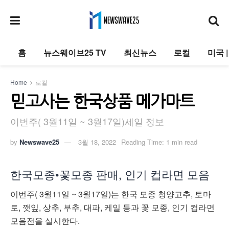
홈
뉴스웨이브25 TV
최신뉴스
로컬
미국 
Home
로컬
믿고사는 한국상품 메가마트
이번주( 3월11일 ~ 3월17일)세일 정보
by
Newswave25
3월 18, 2022
Reading Time: 1 min read
한국모종•꽃모종 판매, 인기 컵라면 모음
이번주( 3월11일 ~ 3월17일)는 한국 모종 청양고추, 토마
토, 깻잎, 상추, 부추, 대파, 케일 등과 꽃 모종, 인기 컵라면
모음전을 실시한다.