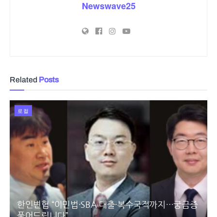
Newswave25
Related
Posts
로컬
한인변협 “이민법·SBA 대출·복수국적까지…궁금증
풀어드립니다”