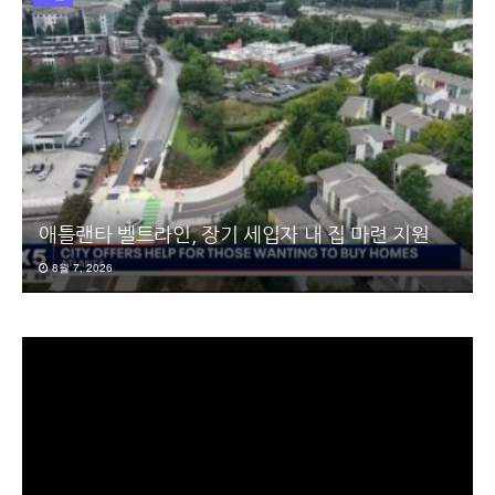
애틀랜타 벨트라인, 장기 세입자 내 집 마련 지원
8월 7, 2026
동
영
상
플
레
이