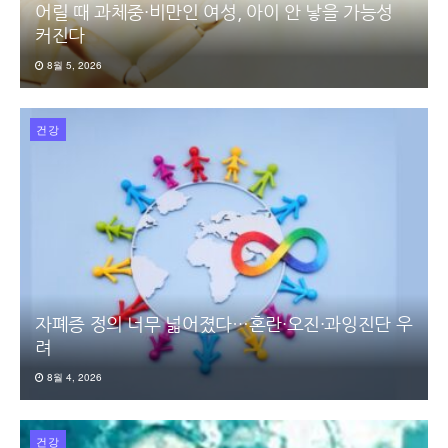
어릴 때 과체중·비만인 여성, 아이 안 낳을 가능성
커진다
8월 5, 2026
건강
자폐증 정의 너무 넓어졌다…혼란·오진·과잉진단 우
려
8월 4, 2026
건강