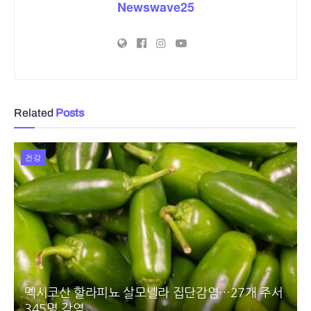
Newswave25
Related
Posts
건강
멕시코산 할라피뇨 살모넬라 집단감염…27개 주서
345명 감염