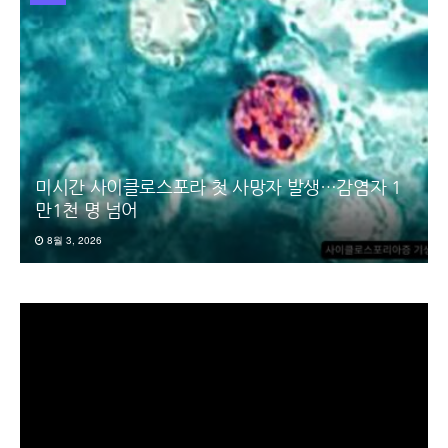
미시간 사이클로스포라 첫 사망자 발생…감염자 1
만1천 명 넘어
8월 3, 2026
동
영
상
플
레
이