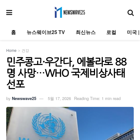
홈
뉴스웨이브25 TV
최신뉴스
로컬
미국 
Home
건강
민주콩고·우간다, 에볼라로 88
명 사망…WHO 국제비상사태
선포
by
Newswave25
5월 17, 2026
Reading Time: 1 min read