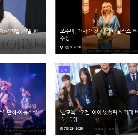
원’, 9월 29일 한
조수미, 아시아 첫 ‘마리아 칼라스 특
수상
8월 3, 2026
문화
스’, 만화·아동소설
‘참교육’, ‘오겜’ 이어 넷플릭스 역대
쇼 10위
7월 29, 2026