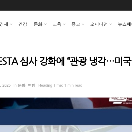
경제
건강
문화
교육
종교
오피니언
뉴스웨
ESTA 심사 강화에 “관광 냉각…미국
, 2025
in
문화
,
여행
Reading Time: 1 min read