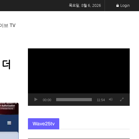
목요일, 8월 6, 2026
Login
이브 TV
동
영
 더
상
플
레
이
어
00:00
11:54
Wave25tv