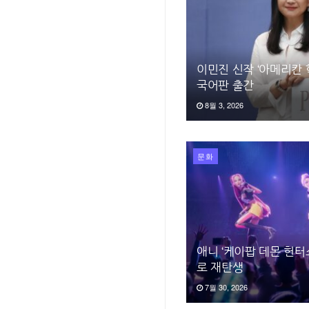
이민진 신작 ‘아메리칸 학
국어판 출간
8월 3, 2026
문화
애니 ‘케이팝 데몬 헌터
로 재탄생
7월 30, 2026