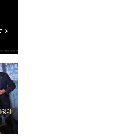
별상’
 비영어