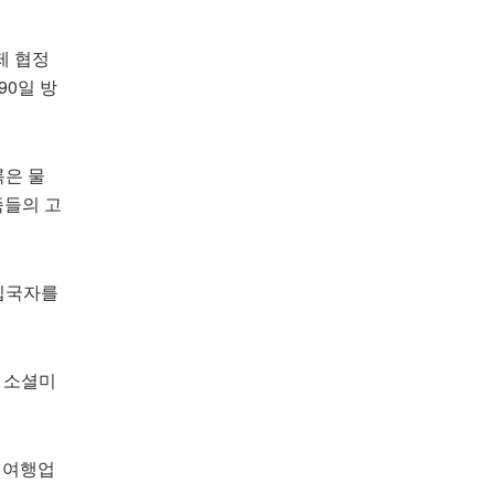
제 협정
90일 방
록은 물
족들의 고
 입국자를
 소셜미
 여행업