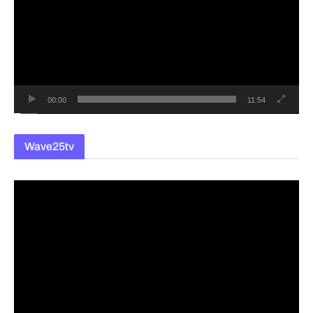
플
레
이
어
00:00
11:54
Wave25tv