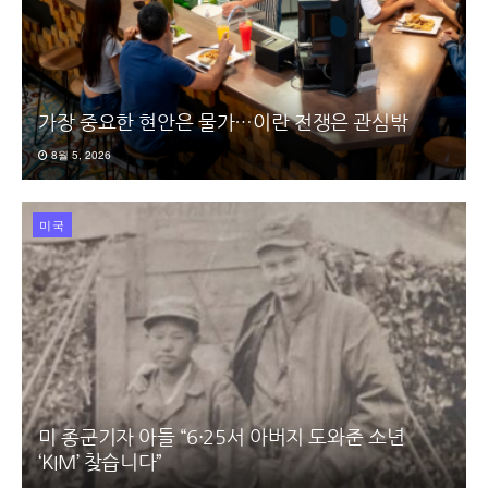
가장 중요한 현안은 물가…이란 전쟁은 관심밖
8월 5, 2026
미국
미 종군기자 아들 “6·25서 아버지 도와준 소년
‘KIM’ 찾습니다”