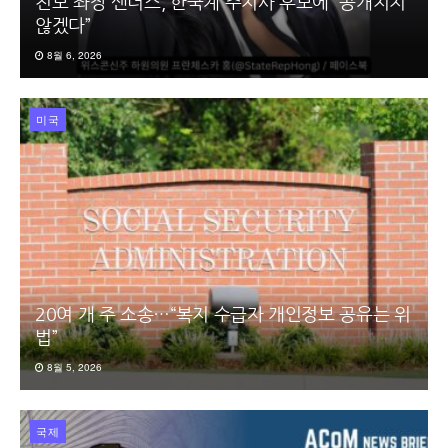
진보 좌장 샌더스, 한국계 주지사 후보에 “공개지지
않겠다”
8월 6, 2026
미국
20여 개 주 소송…“복지 수급자 개인정보 공유는 위
법”
8월 5, 2026
국제