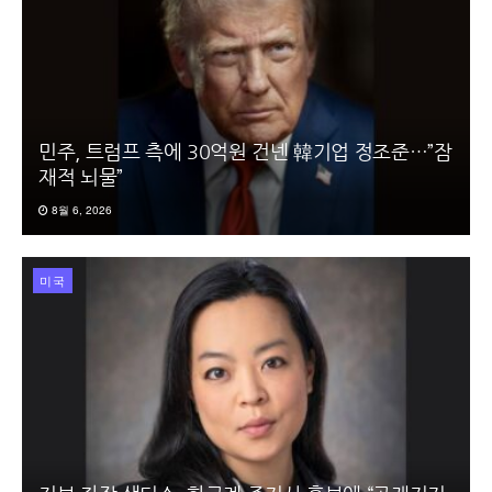
민주, 트럼프 측에 30억원 건넨 韓기업 정조준…”잠
재적 뇌물”
8월 6, 2026
미국