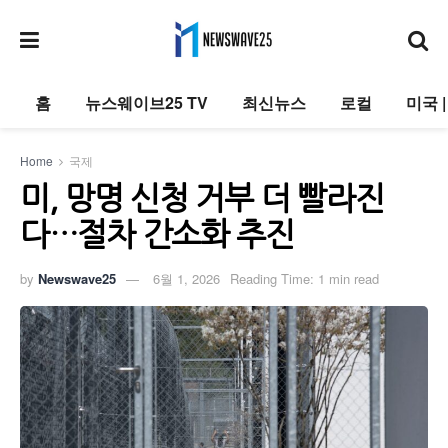
홈
뉴스웨이브25 TV
최신뉴스
로컬
미국 
Home
국제
미, 망명 신청 거부 더 빨라진
다…절차 간소화 추진
by
Newswave25
6월 1, 2026
Reading Time: 1 min read