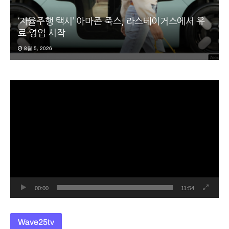
‘자율주행 택시’ 아마존 죽스, 라스베이거스에서 유
료 영업 시작
8월 5, 2026
동
영
상
플
레
이
어
00:00
11:54
Wave25tv