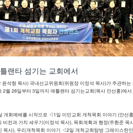
애틀랜타 섬기는 교회에서
윤석형 목사) 국내선교위원회(위원장 이정석 목사)가 주관하는 
 2월 28일부터 3일까지 애틀랜타 섬기는교회(목사 안선홍)에서
 개회예배를 시작으로 ◁1일 이민교회 개척목회 이야기 (안선홍 
비전과 가치 세우기(이정석 목사), 목회계획과 행정(주환준 목사)
 목사), 우리개척목회 이야기 ◁2일 개척교회탐방 그레이스한