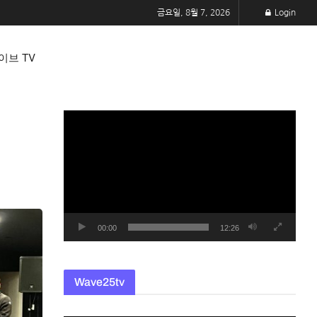
금요일, 8월 7, 2026
Login
이브 TV
동
영
상
플
레
이
어
00:00
12:26
Wave25tv