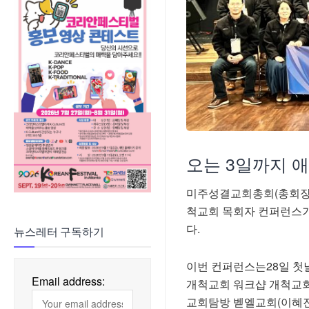
오는 3일까지 
미주성결교회총회(총회장 
척교회 목회자 컨퍼런스가
다.
뉴스레터 구독하기
이번 컨퍼런스는28일 첫날
Email address:
개척교회 워크샵 개척교회 
교회탐방 벧엘교회(이혜진