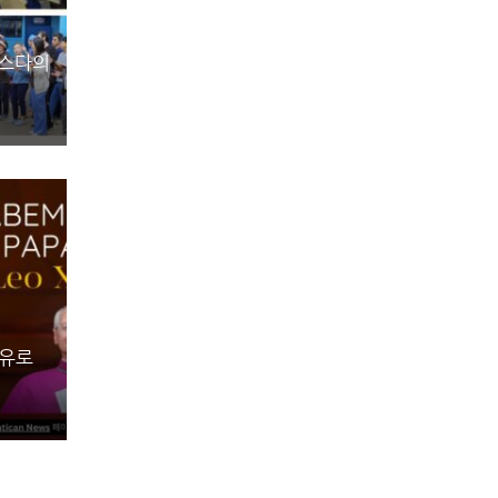
데스다의
 유로