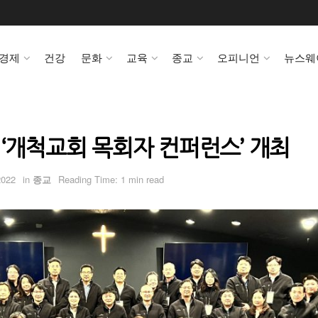
경제
건강
문화
교육
종교
오피니언
뉴스웨
‘개척교회 목회자 컨퍼런스’ 개최
2022
in
종교
Reading Time: 1 min read