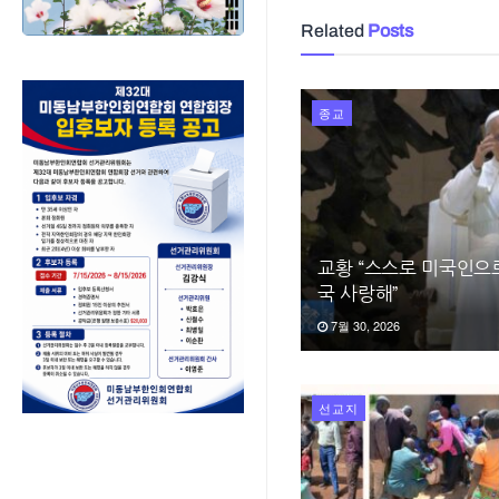
Related
Posts
종교
교황 “스스로 미국인으
국 사랑해”
7월 30, 2026
선교지