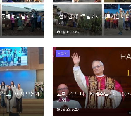
 통해 하나님의 사
[선교편지] “주님께서 이루시는 베
꿈”
7월 11, 2026
선교지
일간 모국에서 믿음과
교황, 강진 피해 베네수엘라에 10만
지원
6월 25, 2026