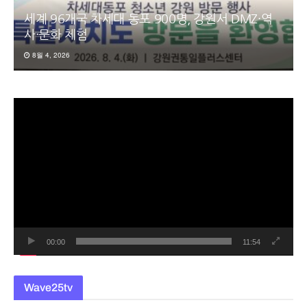
세계 96개국 차세대 동포 900명, 강원서 DMZ·역
사·문화 체험
8월 4, 2026
동
영
상
플
레
이
어
00:00
11:54
Wave25tv