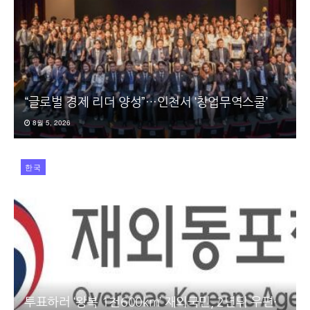
“글로벌 경제 리더 양성”…인천서 ‘창업무역스쿨’
8월 5, 2026
한국
투표하러 ‘왕복 1천600km’ 재외국민, 2년뒤 우편·