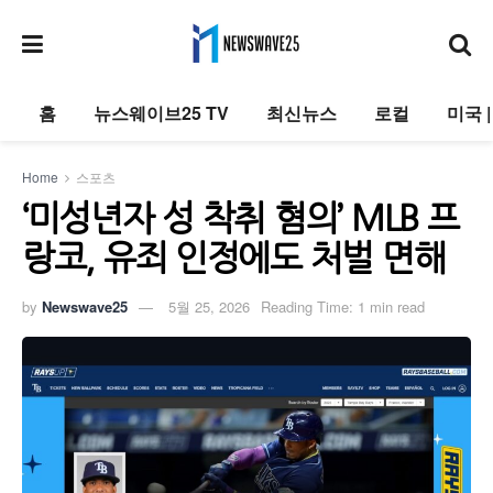
홈
뉴스웨이브25 TV
최신뉴스
로컬
미국 
Home
스포츠
‘미성년자 성 착취 혐의’ MLB 프
랑코, 유죄 인정에도 처벌 면해
by
Newswave25
5월 25, 2026
Reading Time: 1 min read