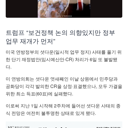
트럼프 “보건정책 논의 의향있지만 정부
업무 재개가 먼저”
미국 연방정부의 셧다운(일시적 업무 정지) 사태를 풀기 위
한 단기 재정법안(임시예산안·CR) 처리가 6일 또 불발됐
다.
미 연방의회는 셧다운 엿새째인 이날 상원에서 민주당과
공화당이 각각 발의한 CR을 상정·표결했으나, 모두 가결을
위한 최소 득표(60표)에 실패했다.
이로써 지난 1일 시작해 2주차에 들어선 셧다운 사태의 종
식 전망은 여전히 불투명한 상태로 있게 됐다.