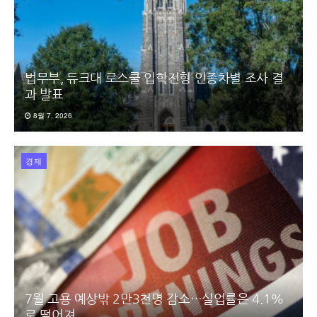
법무부, 듀크대 로스쿨 입학전형 인종차별 조사 결
과 발표
8월 7, 2026
경제
7월 고용 예상밖 2만3천명 감소…실업률은 4.1%
로 떨어져