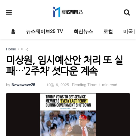
홈
뉴스웨이브25 TV
최신뉴스
로컬
미국 
Home
미국
미상원, 임시예산안 처리 또 실
패…’2주차’ 셧다운 계속
by
Newswave25
10월 6, 2025
Reading Time: 1 min read