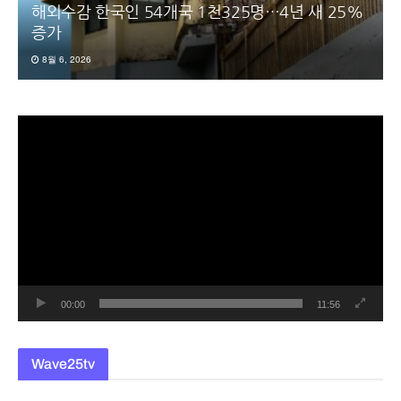
해외수감 한국인 54개국 1천325명…4년 새 25%
증가
8월 6, 2026
동
영
상
플
레
이
어
00:00
11:56
Wave25tv