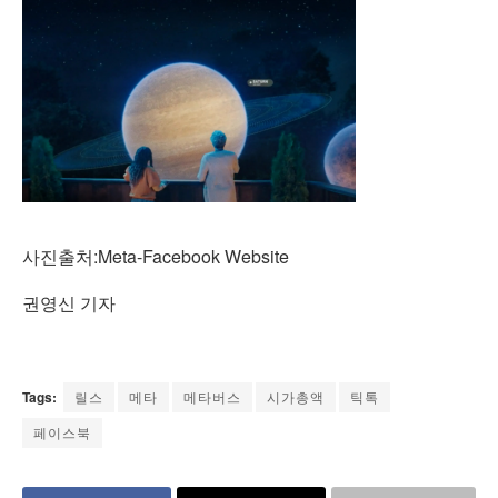
사진출처:Meta-Facebook Website
권영신 기자
Tags:
릴스
메타
메타버스
시가총액
틱톡
페이스북