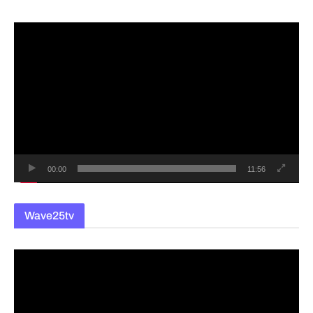
동
영
상
플
레
이
어
00:00
11:56
Wave25tv