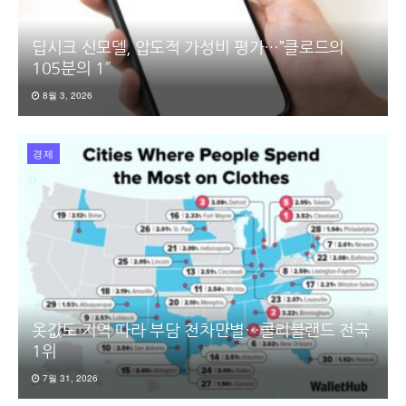
딥시크 신모델, 압도적 가성비 평가…”클로드의
105분의 1″
8월 3, 2026
경제
옷값도 지역 따라 부담 천차만별…클리블랜드 전국
1위
7월 31, 2026