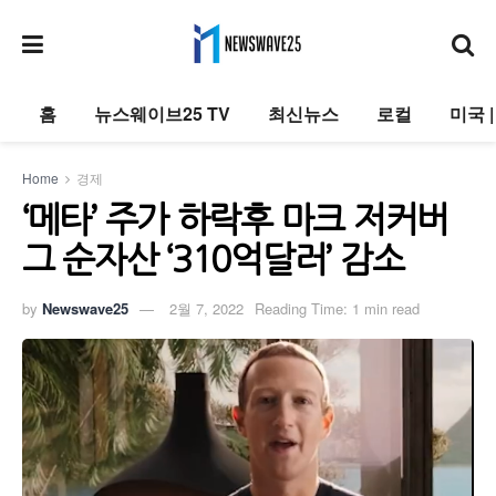
홈
뉴스웨이브25 TV
최신뉴스
로컬
미국 
Home
경제
‘메타’ 주가 하락후 마크 저커버
그 순자산 ‘310억달러’ 감소
by
Newswave25
2월 7, 2022
Reading Time: 1 min read