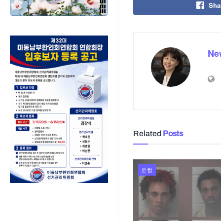
Sha
Ne
Related
Posts
로컬