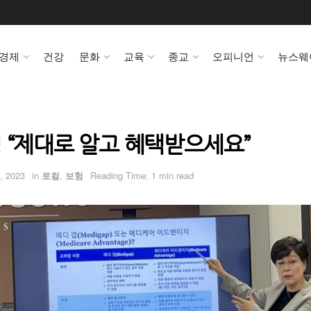
경제
건강
문화
교육
종교
오피니언
뉴스웨
 “제대로 알고 혜택받으세요”
, 2023
in
로컬
,
보험
Reading Time: 1 min read