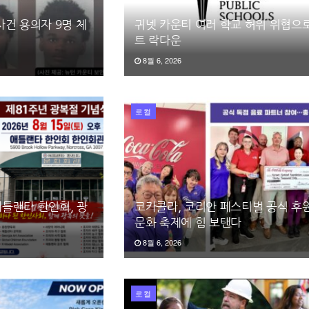
건 용의자 9명 체
귀넷 카운티 여러 학교 허위 위협으
트 락다운
8월 6, 2026
로컬
틀랜타 한인회, 광
코카콜라, 코리안 페스티벌 공식 후원
문화 축제에 힘 보탠다
8월 6, 2026
로컬