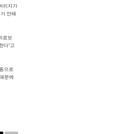
커버리지가
버가 안돼
합의료보
한다”고
자동으로
 때문에