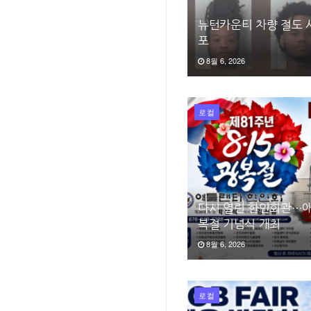
뉴턴카운티 차량 절도 사
포
8월 6, 2026
로컬
다시 열린 한인회관…애
복절 기념식 개최
8월 6, 2026
로컬