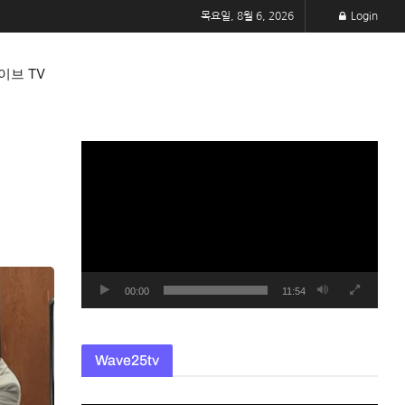
목요일, 8월 6, 2026
Login
이브 TV
동
영
상
플
레
이
어
00:00
11:54
Wave25tv