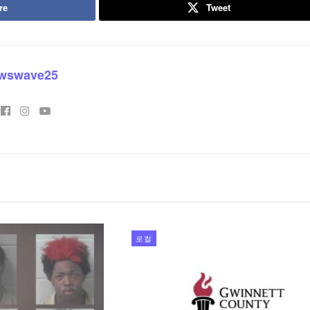
re
Tweet
wswave25
로컬