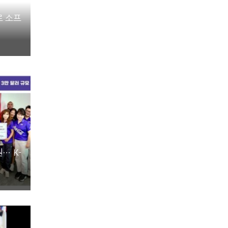
로 소프
… K-