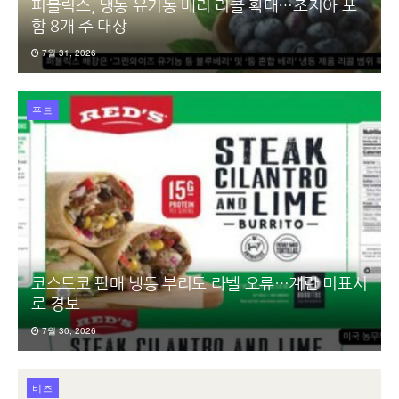
퍼블릭스, 냉동 유기농 베리 리콜 확대…조지아 포
함 8개 주 대상
7월 31, 2026
푸드
코스트코 판매 냉동 부리토 라벨 오류…계란 미표시
로 경보
7월 30, 2026
비즈