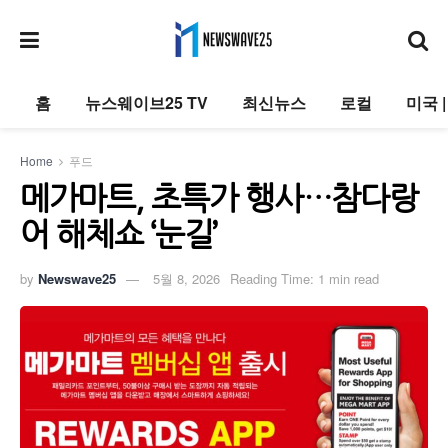
홈
뉴스웨이브25 TV
최신뉴스
로컬
미국 
Home
푸드
메가마트, 초특가 행사…참다랑
어 해체쇼 ‘눈길’
by
Newswave25
5월 8, 2026
Reading Time: 1 min read