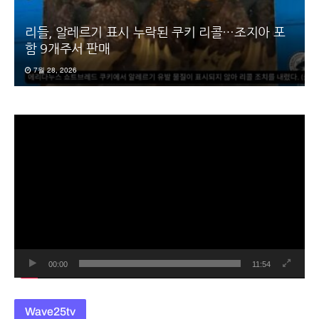
리들, 알레르기 표시 누락된 쿠키 리콜…조지아 포
함 9개주서 판매
7월 28, 2026
동
영
상
플
레
이
어
00:00
11:54
Wave25tv