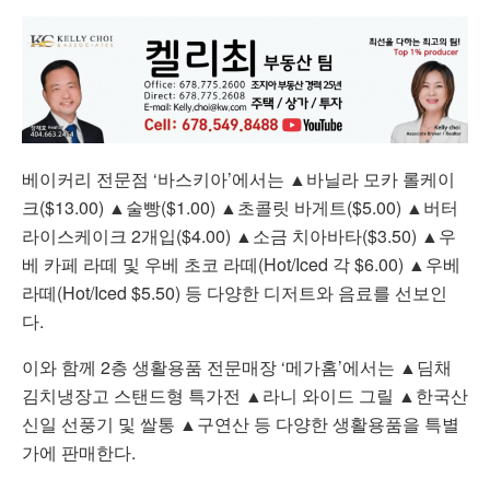
베이커리 전문점 ‘바스키아’에서는 ▲바닐라 모카 롤케이
크($13.00) ▲술빵($1.00) ▲초콜릿 바게트($5.00) ▲버터
라이스케이크 2개입($4.00) ▲소금 치아바타($3.50) ▲우
베 카페 라떼 및 우베 초코 라떼(Hot/Iced 각 $6.00) ▲우베
라떼(Hot/Iced $5.50) 등 다양한 디저트와 음료를 선보인
다.
이와 함께 2층 생활용품 전문매장 ‘메가홈’에서는 ▲딤채
김치냉장고 스탠드형 특가전 ▲라니 와이드 그릴 ▲한국산
신일 선풍기 및 쌀통 ▲구연산 등 다양한 생활용품을 특별
가에 판매한다.