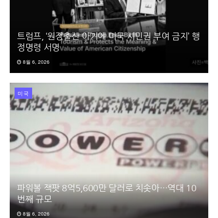
트럼프, ‘원정출산 아기에 미국 시민권 부여 금지’ 행
정명령 서명
8월 6, 2026
미국
파워볼 잭팟 8억5,600만 달러로 치솟아…역대 10
번째 규모
8월 6, 2026