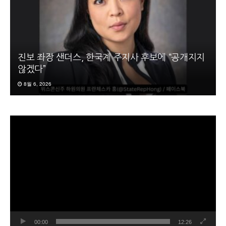
진보 좌장 샌더스, 한국계 주지사 후보에 “공개지지
않겠다”
8월 6, 2026
동
영
상
플
레
이
어
00:00
12:26