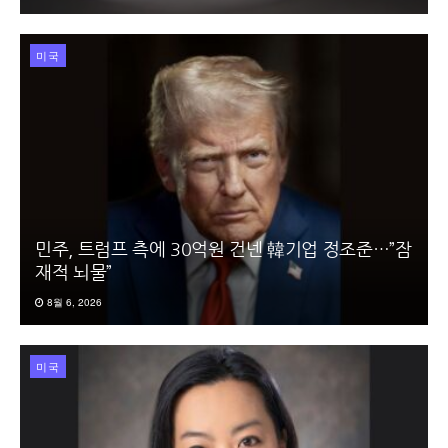
미국
민주, 트럼프 측에 30억원 건넨 韓기업 정조준…”잠
재적 뇌물”
8월 6, 2026
미국