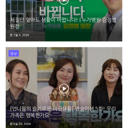
체질만 알아도 생활이 바뀝니다! | 누가병원 김정범
원장
7월 4, 2026
영상
[언니들의 슬기로운 이민생활] 언슬이생 5화! 우리
가족은 행복한가요
6월 20, 2026