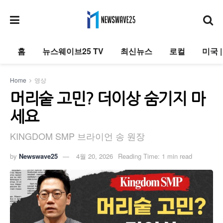
홈
뉴스웨이브25 TV
최신뉴스
로컬
미국 
Home
영상
머리숱 고민? 더이상 숨기지 마
세요
KINGDOM SMP 브라이언 송 원장
by
Newswave25
4월 20, 2026
Reading Time: 1 min read