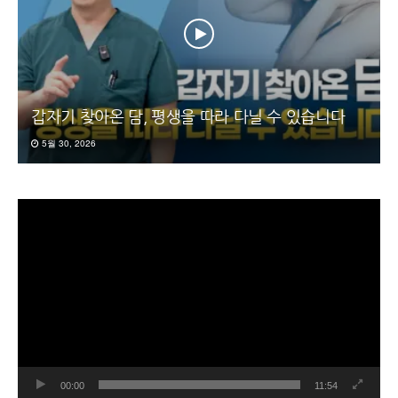
갑자기 찾아온 담, 평생을 따라 다닐 수 있습니다
5월 30, 2026
동
영
상
플
레
이
어
00:00
11:54