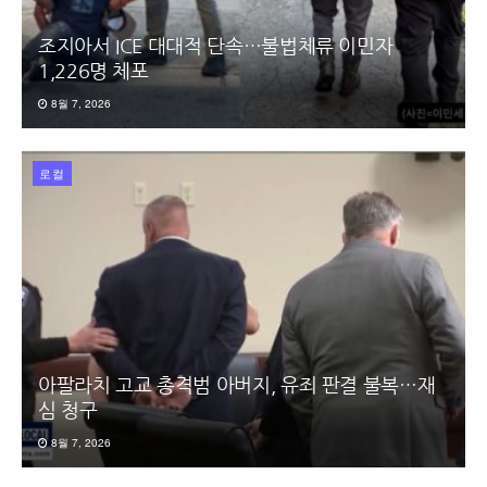
조지아서 ICE 대대적 단속…불법체류 이민자
1,226명 체포
8월 7, 2026
로컬
아팔라치 고교 총격범 아버지, 유죄 판결 불복…재
심 청구
8월 7, 2026