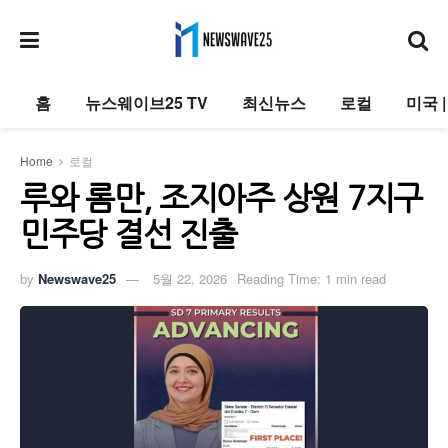
홈
뉴스웨이브25 TV
최신뉴스
로컬
미국 
Home
로컬
루와 롬만, 조지아주 상원 7지구
민주당 결선 진출
by
Newswave25
5월 22, 2026
Reading Time: 1 min read