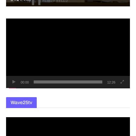
동
영
상
플
레
이
어
00:00
12:26
Wave25tv